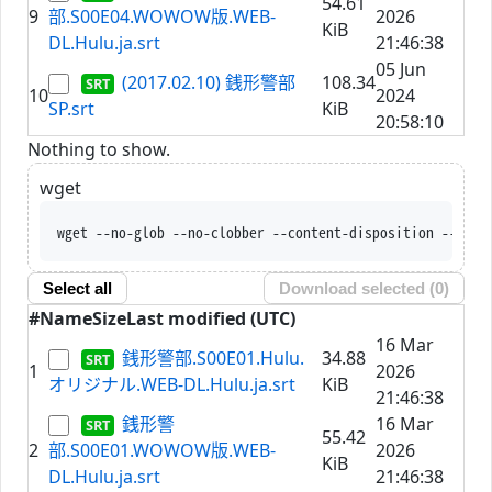
54.61
9
部.S00E04.WOWOW版.WEB-
2026
KiB
DL.Hulu.ja.srt
21:46:38
05 Jun
(2017.02.10) 銭形警部
108.34
10
2024
SP.srt
KiB
20:58:10
Nothing to show.
wget
wget --no-glob --no-clobber --content-disposition --trus
Select all
Download selected (
0
)
#
Name
Size
Last modified (UTC)
16 Mar
銭形警部.S00E01.Hulu.
34.88
1
2026
オリジナル.WEB-DL.Hulu.ja.srt
KiB
21:46:38
銭形警
16 Mar
55.42
2
部.S00E01.WOWOW版.WEB-
2026
KiB
DL.Hulu.ja.srt
21:46:38