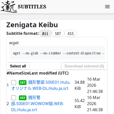
SUBTITLES
Zenigata Keibu
All
SRT
ASS
Subtitle format:
wget
wget --no-glob --no-clobber --content-disposition --trus
Select all
Download selected (
0
)
#
Name
Size
Last modified (UTC)
16 Mar
銭形警部.S00E01.Hulu.
34.88
1
2026
オリジナル.WEB-DL.Hulu.ja.srt
KiB
21:46:38
銭形警
16 Mar
55.42
2
部.S00E01.WOWOW版.WEB-
2026
KiB
DL.Hulu.ja.srt
21:46:38