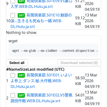
有閑倶楽部.S01E09.VS裏口
51.21
9
2026
入学.WEB-DL.Hulu.ja.srt
KiB
04:59:19
有閑倶楽部.S01E10.魅録の
13 Mar
59.12
10
涙…生きるも死ぬも一緒.WEB-
2026
KiB
DL.Hulu.ja.srt
04:59:19
Nothing to show.
wget
wget --no-glob --no-clobber --content-disposition --trus
Select all
Download selected (
0
)
#
Name
Size
Last modified (UTC)
有閑倶楽部.S01E01.いよい
13 Mar
58.50
1
よ参上.ダンス.秘.大作戦.WEB-
2026
KiB
DL.Hulu.ja.srt
04:59:19
13 Mar
有閑倶楽部.S01E02.VS警察.
54.01
2
2026
誘拐作戦.WEB-DL.Hulu.ja.srt
KiB
04:59:19