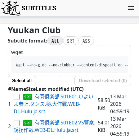
SUBTITLES
Yuukan Club
All
SRT
ASS
Subtitle format:
wget
wget --no-glob --no-clobber --content-disposition --trus
Select all
Download selected (
0
)
#
Name
Size
Last modified (UTC)
有閑倶楽部.S01E01.いよい
13 Mar
58.50
1
よ参上.ダンス.秘.大作戦.WEB-
2026
KiB
DL.Hulu.ja.srt
04:59:19
13 Mar
有閑倶楽部.S01E02.VS警察.
54.01
2
2026
誘拐作戦.WEB-DL.Hulu.ja.srt
KiB
04:59:19