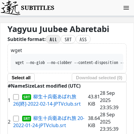
SUBTITLES
Yagyuu Juubee Abaretabi
All
SRT
ASS
Subtitle format:
wget
wget --no-glob --no-clobber --content-disposition --trus
Select all
Download selected (
0
)
#
Name
Size
Last modified (UTC)
28 Sep
柳生十兵衛あばれ旅
43.81
1
2025
26[終]-2022-02-14-JPTVclub.srt
KiB
23:35:39
28 Sep
柳生十兵衛あばれ旅 20-
38.64
2
2025
2022-01-24-JPTVclub.srt
KiB
23:35:39