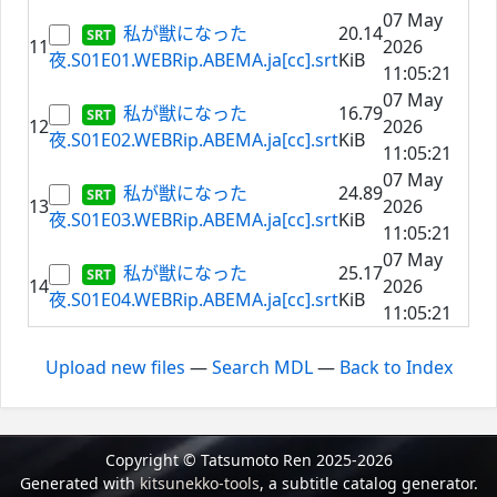
07 May
私が獣になった
20.14
11
2026
夜.S01E01.WEBRip.ABEMA.ja[cc].srt
KiB
11:05:21
07 May
私が獣になった
16.79
12
2026
夜.S01E02.WEBRip.ABEMA.ja[cc].srt
KiB
11:05:21
07 May
私が獣になった
24.89
13
2026
夜.S01E03.WEBRip.ABEMA.ja[cc].srt
KiB
11:05:21
07 May
私が獣になった
25.17
14
2026
夜.S01E04.WEBRip.ABEMA.ja[cc].srt
KiB
11:05:21
Upload new files
—
Search MDL
—
Back to Index
Copyright © Tatsumoto Ren 2025-2026
Generated with
kitsunekko-tools
, a subtitle catalog generator.