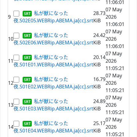
11:06:01
07 May
私が獣になった
28.73
9
2026
夜.S02E05.WEBRip.ABEMA.ja[cc].srt
KiB
11:06:01
07 May
私が獣になった
24.42
10
2026
夜.S02E06.WEBRip.ABEMA.ja[cc].srt
KiB
11:06:01
07 May
私が獣になった
20.14
11
2026
夜.S01E01.WEBRip.ABEMA.ja[cc].srt
KiB
11:05:21
07 May
私が獣になった
16.79
12
2026
夜.S01E02.WEBRip.ABEMA.ja[cc].srt
KiB
11:05:21
07 May
私が獣になった
24.89
13
2026
夜.S01E03.WEBRip.ABEMA.ja[cc].srt
KiB
11:05:21
07 May
私が獣になった
25.17
14
2026
夜.S01E04.WEBRip.ABEMA.ja[cc].srt
KiB
11:05:21