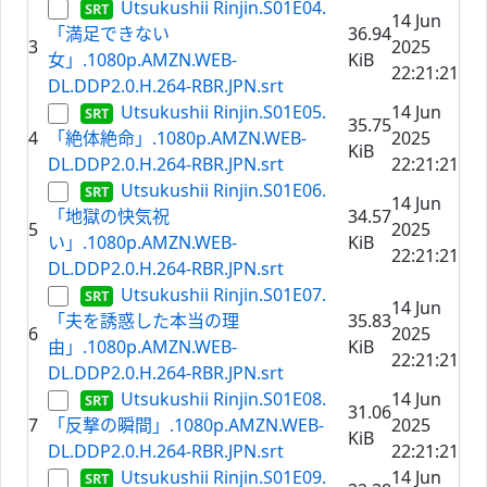
Utsukushii Rinjin.S01E04.
14 Jun
「満足できない
36.94
3
2025
女」.1080p.AMZN.WEB-
KiB
22:21:21
DL.DDP2.0.H.264-RBR.JPN.srt
Utsukushii Rinjin.S01E05.
14 Jun
35.75
4
「絶体絶命」.1080p.AMZN.WEB-
2025
KiB
DL.DDP2.0.H.264-RBR.JPN.srt
22:21:21
Utsukushii Rinjin.S01E06.
14 Jun
「地獄の快気祝
34.57
5
2025
い」.1080p.AMZN.WEB-
KiB
22:21:21
DL.DDP2.0.H.264-RBR.JPN.srt
Utsukushii Rinjin.S01E07.
14 Jun
「夫を誘惑した本当の理
35.83
6
2025
由」.1080p.AMZN.WEB-
KiB
22:21:21
DL.DDP2.0.H.264-RBR.JPN.srt
Utsukushii Rinjin.S01E08.
14 Jun
31.06
7
「反撃の瞬間」.1080p.AMZN.WEB-
2025
KiB
DL.DDP2.0.H.264-RBR.JPN.srt
22:21:21
Utsukushii Rinjin.S01E09.
14 Jun