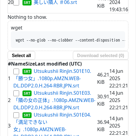
20
美しい隣人 ＃06.srt
2024
KiB
19:43:16
Nothing to show.
wget
wget --no-glob --no-clobber --content-disposition --trus
Select all
Download selected (
0
)
#
Name
Size
Last modified (UTC)
Utsukushii Rinjin.S01E10.
14 Jun
46.21
1
「勝つ女」.1080p.AMZN.WEB-
2025
KiB
DL.DDP2.0.H.264-RBR.JPN.srt
22:21:21
Utsukushii Rinjin.S01E03.
14 Jun
30.91
2
「隣の女の正体」.1080p.AMZN.WEB-
2025
KiB
DL.DDP2.0.H.264-RBR.JPN.srt
22:21:21
Utsukushii Rinjin.S01E04.
14 Jun
「満足できない
36.94
3
2025
女」.1080p.AMZN.WEB-
KiB
22:21:21