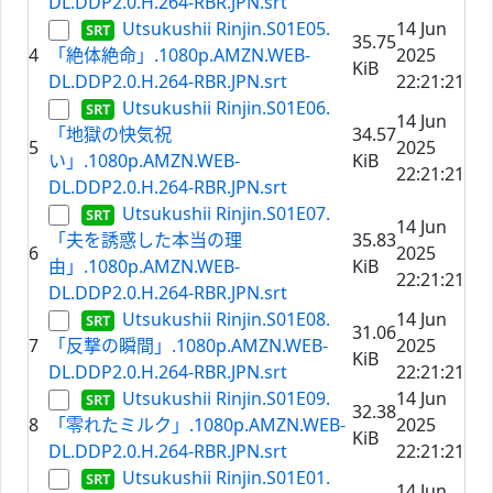
DL.DDP2.0.H.264-RBR.JPN.srt
Utsukushii Rinjin.S01E05.
14 Jun
35.75
4
「絶体絶命」.1080p.AMZN.WEB-
2025
KiB
DL.DDP2.0.H.264-RBR.JPN.srt
22:21:21
Utsukushii Rinjin.S01E06.
14 Jun
「地獄の快気祝
34.57
5
2025
い」.1080p.AMZN.WEB-
KiB
22:21:21
DL.DDP2.0.H.264-RBR.JPN.srt
Utsukushii Rinjin.S01E07.
14 Jun
「夫を誘惑した本当の理
35.83
6
2025
由」.1080p.AMZN.WEB-
KiB
22:21:21
DL.DDP2.0.H.264-RBR.JPN.srt
Utsukushii Rinjin.S01E08.
14 Jun
31.06
7
「反撃の瞬間」.1080p.AMZN.WEB-
2025
KiB
DL.DDP2.0.H.264-RBR.JPN.srt
22:21:21
Utsukushii Rinjin.S01E09.
14 Jun
32.38
8
「零れたミルク」.1080p.AMZN.WEB-
2025
KiB
DL.DDP2.0.H.264-RBR.JPN.srt
22:21:21
Utsukushii Rinjin.S01E01.
14 Jun