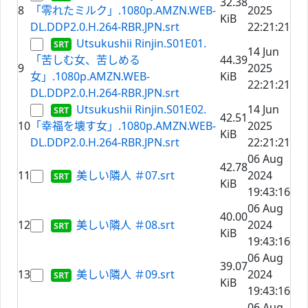
32.38
8
「零れたミルク」.1080p.AMZN.WEB-
2025
KiB
DL.DDP2.0.H.264-RBR.JPN.srt
22:21:21
Utsukushii Rinjin.S01E01.
14 Jun
「苦しむ女、苦しめる
44.39
9
2025
女」.1080p.AMZN.WEB-
KiB
22:21:21
DL.DDP2.0.H.264-RBR.JPN.srt
Utsukushii Rinjin.S01E02.
14 Jun
42.51
10
「幸福を壊す女」.1080p.AMZN.WEB-
2025
KiB
DL.DDP2.0.H.264-RBR.JPN.srt
22:21:21
06 Aug
42.78
11
美しい隣人 ＃07.srt
2024
KiB
19:43:16
06 Aug
40.00
12
美しい隣人 ＃08.srt
2024
KiB
19:43:16
06 Aug
39.07
13
美しい隣人 ＃09.srt
2024
KiB
19:43:16
06 Aug