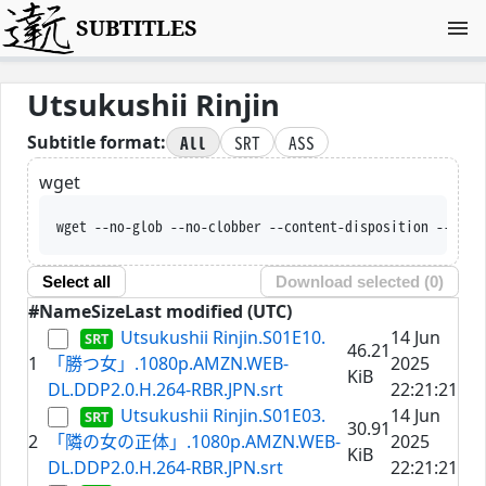
SUBTITLES
Utsukushii Rinjin
All
SRT
ASS
Subtitle format:
wget
wget --no-glob --no-clobber --content-disposition --trus
Select all
Download selected (
0
)
#
Name
Size
Last modified (UTC)
Utsukushii Rinjin.S01E10.
14 Jun
46.21
1
「勝つ女」.1080p.AMZN.WEB-
2025
KiB
DL.DDP2.0.H.264-RBR.JPN.srt
22:21:21
Utsukushii Rinjin.S01E03.
14 Jun
30.91
2
「隣の女の正体」.1080p.AMZN.WEB-
2025
KiB
DL.DDP2.0.H.264-RBR.JPN.srt
22:21:21