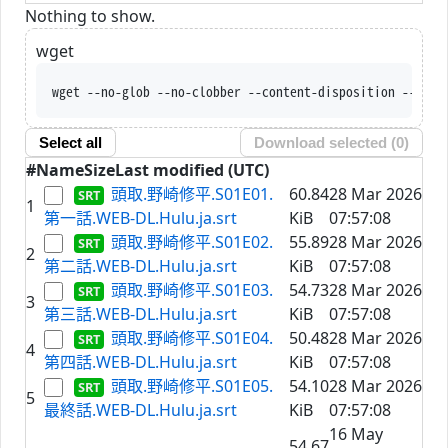
Nothing to show.
wget
wget --no-glob --no-clobber --content-disposition --trus
Select all
Download selected (
0
)
#
Name
Size
Last modified (UTC)
頭取.野崎修平.S01E01.
60.84
28 Mar 2026
1
第一話.WEB-DL.Hulu.ja.srt
KiB
07:57:08
頭取.野崎修平.S01E02.
55.89
28 Mar 2026
2
第二話.WEB-DL.Hulu.ja.srt
KiB
07:57:08
頭取.野崎修平.S01E03.
54.73
28 Mar 2026
3
第三話.WEB-DL.Hulu.ja.srt
KiB
07:57:08
頭取.野崎修平.S01E04.
50.48
28 Mar 2026
4
第四話.WEB-DL.Hulu.ja.srt
KiB
07:57:08
頭取.野崎修平.S01E05.
54.10
28 Mar 2026
5
最終話.WEB-DL.Hulu.ja.srt
KiB
07:57:08
16 May
54.67