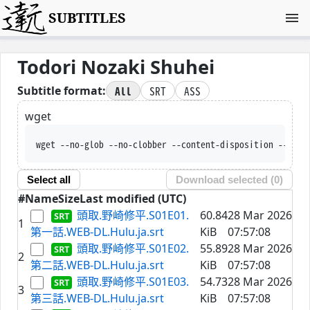
SUBTITLES
Todori Nozaki Shuhei
All
SRT
ASS
Subtitle format:
wget
wget --no-glob --no-clobber --content-disposition --trus
Select all
Download selected (
0
)
#
Name
Size
Last modified (UTC)
頭取.野崎修平.S01E01.
60.84
28 Mar 2026
1
第一話.WEB-DL.Hulu.ja.srt
KiB
07:57:08
頭取.野崎修平.S01E02.
55.89
28 Mar 2026
2
第二話.WEB-DL.Hulu.ja.srt
KiB
07:57:08
頭取.野崎修平.S01E03.
54.73
28 Mar 2026
3
第三話.WEB-DL.Hulu.ja.srt
KiB
07:57:08