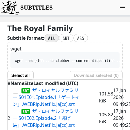
SUBTITLES
The Royal Family
All
SRT
ASS
Subtitle format:
wget
wget --no-glob --no-clobber --content-disposition --trus
Select all
Download selected (
0
)
#
Name
Size
Last modified (UTC)
ザ・ロイヤルファミリ
17 Jan
101.58
1
ー.S01E01.Episode.1「ゲートイ
2026
KiB
ン」.WEBRip.Netflix.ja[cc].srt
09:49:2
ザ・ロイヤルファミリ
17 Jan
105.82
2
ー.S01E02.Episode.2「逃げ
2026
KiB
馬」.WEBRip.Netflix.ja[cc].srt
09:49:2