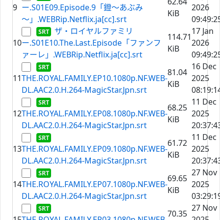
62.64
9
ー.S01E09.Episode.9「鐙～あぶみ
2026
KiB
～」.WEBRip.Netflix.ja[cc].srt
09:49:2
ザ・ロイヤルファミリ
17 Jan
114.71
10
ー.S01E10.The.Last.Episode「ファンフ
2026
KiB
ァーレ」.WEBRip.Netflix.ja[cc].srt
09:49:2
16 Dec
81.04
11
THE.ROYAL.FAMILY.EP10.1080p.NF.WEB-
2025
KiB
DL.AAC2.0.H.264-MagicStar.Jpn.srt
08:19:1
11 Dec
68.25
12
THE.ROYAL.FAMILY.EP08.1080p.NF.WEB-
2025
KiB
DL.AAC2.0.H.264-MagicStar.Jpn.srt
20:37:4
11 Dec
61.72
13
THE.ROYAL.FAMILY.EP09.1080p.NF.WEB-
2025
KiB
DL.AAC2.0.H.264-MagicStar.Jpn.srt
20:37:4
27 Nov
69.65
14
THE.ROYAL.FAMILY.EP07.1080p.NF.WEB-
2025
KiB
DL.AAC2.0.H.264-MagicStar.Jpn.srt
03:29:1
27 Nov
70.35
15
THE.ROYAL.FAMILY.EP03.1080p.NF.WEB-
2025