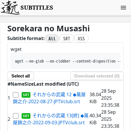
SUBTITLES
Sorekara no Musashi
All
SRT
ASS
Subtitle format:
wget
wget --no-glob --no-clobber --content-disposition --trus
Select all
Download selected (
0
)
#
Name
Size
Last modified (UTC)
28 Sep
それからの武蔵 12 ◆萬屋
38.04
1
2025
錦之介-2022-08-27-JPTVclub.srt
KiB
23:35:38
28 Sep
それからの武蔵 13[終] ◆萬
40.34
2
2025
屋錦之介-2022-09-03-JPTVclub.srt
KiB
23:35:38