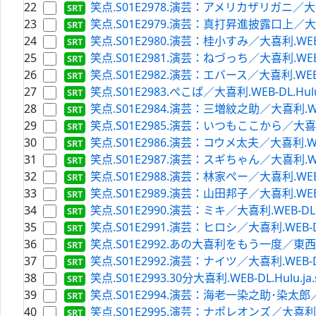
22
笑点.S01E2978.演芸：アメリカザリガニ／大喜利.W
23
笑点.S01E2979.演芸：真打昇進披露口上／大喜利.W
24
笑点.S01E2980.演芸：桂小すみ／大喜利.WEB-DL.
25
笑点.S01E2981.演芸：ねづっち／大喜利.WEB-DL.
26
笑点.S01E2982.演芸：エバース／大喜利.WEB-DL.
27
笑点.S01E2983.ぺこぱ／大喜利.WEB-DL.Hulu.
28
笑点.S01E2984.演芸：三増紋之助／大喜利.WEB-D
29
笑点.S01E2985.演芸：いつもここから／大喜利.WE
30
笑点.S01E2986.演芸：コウメ太夫／大喜利.WEB-D
31
笑点.S01E2987.演芸：スギちゃん／大喜利.WEB-D
32
笑点.S01E2988.演芸：林家ぺー／大喜利.WEB-DL.
33
笑点.S01E2989.演芸：山田邦子／大喜利.WEB-DL.
34
笑点.S01E2990.演芸：ミキ／大喜利.WEB-DL.Hu
35
笑点.S01E2991.演芸：ヒロシ／大喜利.WEB-DL.H
36
笑点.S01E2992.あの大喜利をもう一度／東西対抗大
37
笑点.S01E2992.演芸：ナイツ／大喜利.WEB-DL.H
38
笑点.S01E2993.30分大喜利.WEB-DL.Hulu.ja.
39
笑点.S01E2994.演芸：海老一染之助･染太郎／大喜利
40
笑点.S01E2995.演芸：ナポレオンズ／大喜利.WEB-