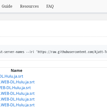
Guide
Resources
FAQ
sposition --trust-server-names --iri 'https://
Name
ulu.ja.srt
DL.Hulu.ja.srt
L.Hulu.ja.srt
DL.Hulu.ja.srt
DL.Hulu.ja.srt
DL.Hulu.ja.srt