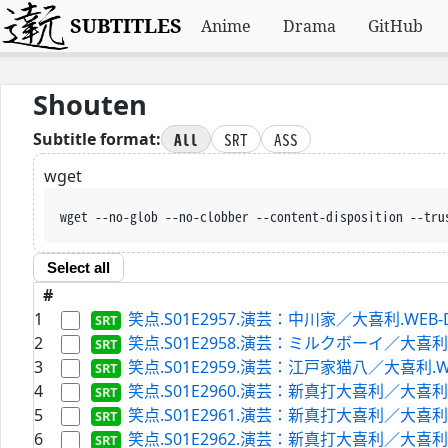
SUBTITLES
Anime
Drama
GitHub
Shouten
All
SRT
ASS
Subtitle format:
wget
wget --no-glob --no-clobber --content-di
Select all
#
1
笑点.S01E2957.演芸：中川家／大喜利.WEB-DL.H
2
笑点.S01E2958.演芸：ミルクボーイ／大喜利.WEB-
3
笑点.S01E2959.演芸：江戸家猫八／大喜利.WEB-D
4
笑点.S01E2960.演芸：新真打大喜利／大喜利.WEB-
5
笑点.S01E2961.演芸：新真打大喜利／大喜利.WEB-
6
笑点.S01E2962.演芸：新真打大喜利／大喜利.WEB-