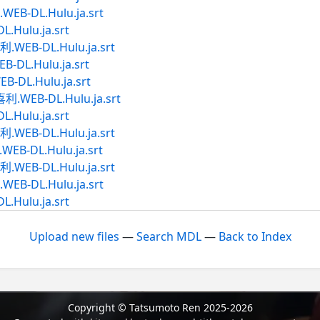
DL.Hulu.ja.srt
ulu.ja.srt
B-DL.Hulu.ja.srt
L.Hulu.ja.srt
DL.Hulu.ja.srt
B-DL.Hulu.ja.srt
ulu.ja.srt
B-DL.Hulu.ja.srt
DL.Hulu.ja.srt
B-DL.Hulu.ja.srt
DL.Hulu.ja.srt
ulu.ja.srt
Upload new files
—
Search MDL
—
Back to Index
Copyright © Tatsumoto Ren 2025-2026