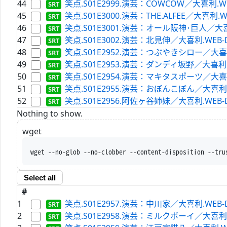
44
笑点.S01E2999.演芸：COWCOW／大喜利.WEB-D
45
笑点.S01E3000.演芸：THE.ALFEE／大喜利.WEB-
46
笑点.S01E3001.演芸：オール阪神･巨人／大喜利.WE
47
笑点.S01E3002.演芸：北見伸／大喜利.WEB-DL.H
48
笑点.S01E2952.演芸：つぶやきシロー／大喜利.WE
49
笑点.S01E2953.演芸：ダンディ坂野／大喜利.WEB-
50
笑点.S01E2954.演芸：マキタスポーツ／大喜利.WE
51
笑点.S01E2955.演芸：おぼんこぼん／大喜利.WEB-
52
笑点.S01E2956.阿佐ヶ谷姉妹／大喜利.WEB-DL.H
Nothing to show.
wget
wget --no-glob --no-clobber --content-di
Select all
#
1
笑点.S01E2957.演芸：中川家／大喜利.WEB-DL.H
2
笑点.S01E2958.演芸：ミルクボーイ／大喜利.WEB-