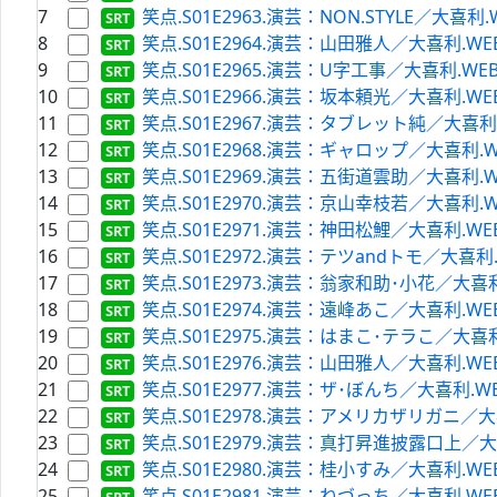
7
笑点.S01E2963.演芸：NON.STYLE／大喜利.WEB-
8
笑点.S01E2964.演芸：山田雅人／大喜利.WEB-DL.
9
笑点.S01E2965.演芸：U字工事／大喜利.WEB-DL.
10
笑点.S01E2966.演芸：坂本頼光／大喜利.WEB-DL.
11
笑点.S01E2967.演芸：タブレット純／大喜利.WEB-
12
笑点.S01E2968.演芸：ギャロップ／大喜利.WEB-D
13
笑点.S01E2969.演芸：五街道雲助／大喜利.WEB-D
14
笑点.S01E2970.演芸：京山幸枝若／大喜利.WEB-D
15
笑点.S01E2971.演芸：神田松鯉／大喜利.WEB-DL.
16
笑点.S01E2972.演芸：テツandトモ／大喜利.WEB-
17
笑点.S01E2973.演芸：翁家和助･小花／大喜利.WEB
18
笑点.S01E2974.演芸：遠峰あこ／大喜利.WEB-DL.
19
笑点.S01E2975.演芸：はまこ･テラこ／大喜利.WEB
20
笑点.S01E2976.演芸：山田雅人／大喜利.WEB-DL.
21
笑点.S01E2977.演芸：ザ･ぼんち／大喜利.WEB-DL
22
笑点.S01E2978.演芸：アメリカザリガニ／大喜利.W
23
笑点.S01E2979.演芸：真打昇進披露口上／大喜利.W
24
笑点.S01E2980.演芸：桂小すみ／大喜利.WEB-DL.
25
笑点.S01E2981.演芸：ねづっち／大喜利.WEB-DL.