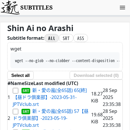
SUBTITLES
Shin Ai no Arashi
All
SRT
ASS
Subtitle format:
wget
wget --no-glob --no-clobber -
Select all
Download selected (
0
)
#
Name
Size
Last modified (UTC)
新・愛の嵐(全65話) 65[終]
28 Sep
18.27
1
【昼ドラ倶楽部】-2023-05-31-
2025
KiB
JPTVclub.srt
23:35:38
新・愛の嵐(全65話) 57【昼
28 Sep
19.68
2
ドラ倶楽部】-2023-05-19-
2025
KiB
JPTVclub.srt
23:35:38