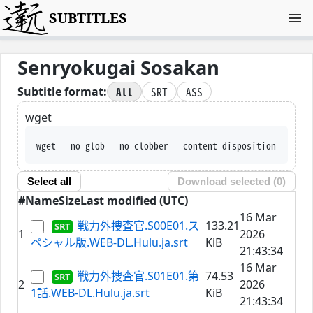
SUBTITLES
Senryokugai Sosakan
All
SRT
ASS
Subtitle format:
wget
wget --no-glob --no-clobber --content-disposition --trus
Select all
Download selected (
0
)
#
Name
Size
Last modified (UTC)
16 Mar
戦力外捜査官.S00E01.ス
133.21
1
2026
ペシャル版.WEB-DL.Hulu.ja.srt
KiB
21:43:34
16 Mar
戦力外捜査官.S01E01.第
74.53
2
2026
1話.WEB-DL.Hulu.ja.srt
KiB
21:43:34