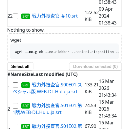
01:38:43
09 Apr
122.52
22
戦力外捜査官 ＃10.srt
2024
KiB
01:38:43
Nothing to show.
wget
wget --no-glob --no-clobber --content-disposition --trus
Select all
Download selected (
0
)
#
Name
Size
Last modified (UTC)
16 Mar
戦力外捜査官.S00E01.ス
133.21
1
2026
ペシャル版.WEB-DL.Hulu.ja.srt
KiB
21:43:34
16 Mar
戦力外捜査官.S01E01.第
74.53
2
2026
1話.WEB-DL.Hulu.ja.srt
KiB
21:43:34
16 Mar
戦力外捜査官.S01E02.第
67.90