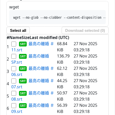
wget
wget --no-glob --no-clobber --content-disposition --trus
Select all
Download selected (
0
)
#
Name
Size
Last modified (UTC)
最高の離婚 ＃
68.84
27 Nov 2025
1
11.srt
KiB
03:29:18
最高の離婚
136.79
27 Nov 2025
2
SP.srt
KiB
03:29:18
最高の離婚 ＃
62.12
27 Nov 2025
3
06.srt
KiB
03:29:18
最高の離婚 ＃
44.25
27 Nov 2025
4
07.srt
KiB
03:29:18
最高の離婚 ＃
50.97
27 Nov 2025
5
08.srt
KiB
03:29:18
最高の離婚 ＃
56.39
27 Nov 2025
6
09.srt
KiB
03:29:18