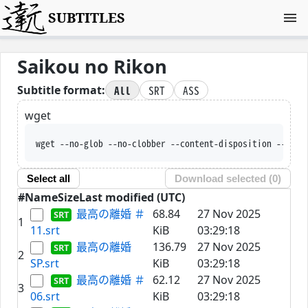
SUBTITLES
Saikou no Rikon
All
SRT
ASS
Subtitle format:
wget
wget --no-glob --no-clobber --content-disposition --trus
Select all
Download selected (
0
)
#
Name
Size
Last modified (UTC)
最高の離婚 ＃
68.84
27 Nov 2025
1
11.srt
KiB
03:29:18
最高の離婚
136.79
27 Nov 2025
2
SP.srt
KiB
03:29:18
最高の離婚 ＃
62.12
27 Nov 2025
3
06.srt
KiB
03:29:18