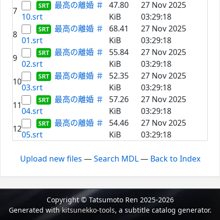
最高の離婚 ＃
47.80
27 Nov 2025
7
10.srt
KiB
03:29:18
最高の離婚 ＃
68.41
27 Nov 2025
8
01.srt
KiB
03:29:18
最高の離婚 ＃
55.84
27 Nov 2025
9
02.srt
KiB
03:29:18
最高の離婚 ＃
52.35
27 Nov 2025
10
03.srt
KiB
03:29:18
最高の離婚 ＃
57.26
27 Nov 2025
11
04.srt
KiB
03:29:18
最高の離婚 ＃
54.46
27 Nov 2025
12
05.srt
KiB
03:29:18
Upload new files
—
Search MDL
—
Back to Index
Copyright © Tatsumoto Ren 2025-2026
Generated with
kitsunekko-tools
, a subtitle catalog generator.