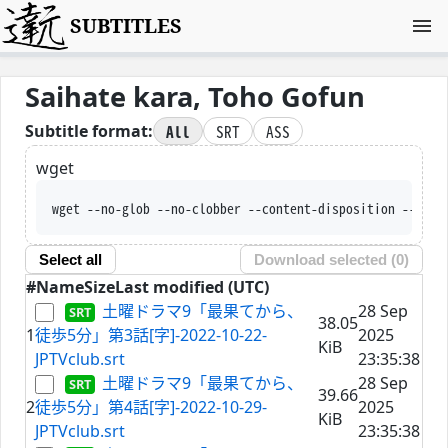
SUBTITLES
Saihate kara, Toho Gofun
All
SRT
ASS
Subtitle format:
wget
wget --no-glob --no-clobber --content-disposition --trus
Select all
Download selected (
0
)
#
Name
Size
Last modified (UTC)
土曜ドラマ9「最果てから、
28 Sep
38.05
1
徒歩5分」第3話[字]-2022-10-22-
2025
KiB
JPTVclub.srt
23:35:38
土曜ドラマ9「最果てから、
28 Sep
39.66
2
徒歩5分」第4話[字]-2022-10-29-
2025
KiB
JPTVclub.srt
23:35:38