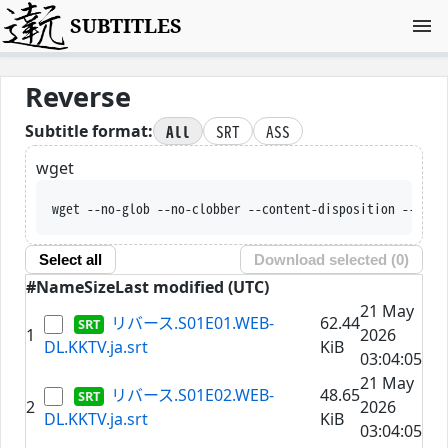
SUBTITLES
Reverse
All
SRT
ASS
Subtitle format:
wget
wget --no-glob --no-clobber --content-disposition --trus
Select all
Download selected (
0
)
#
Name
Size
Last modified (UTC)
21 May
リバース.S01E01.WEB-
62.44
1
2026
DL.KKTV.ja.srt
KiB
03:04:05
21 May
リバース.S01E02.WEB-
48.65
2
2026
DL.KKTV.ja.srt
KiB
03:04:05