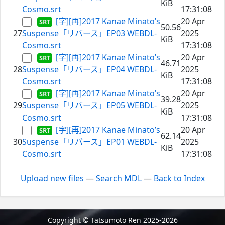
KiB
Cosmo.srt
17:31:08
[字][再]2017 Kanae Minato’s
20 Apr
50.56
27
Suspense「リバース」EP03 WEBDL-
2025
KiB
Cosmo.srt
17:31:08
[字][再]2017 Kanae Minato’s
20 Apr
46.71
28
Suspense「リバース」EP04 WEBDL-
2025
KiB
Cosmo.srt
17:31:08
[字][再]2017 Kanae Minato’s
20 Apr
39.28
29
Suspense「リバース」EP05 WEBDL-
2025
KiB
Cosmo.srt
17:31:08
[字][再]2017 Kanae Minato’s
20 Apr
62.14
30
Suspense「リバース」EP01 WEBDL-
2025
KiB
Cosmo.srt
17:31:08
Upload new files
—
Search MDL
—
Back to Index
Copyright © Tatsumoto Ren 2025-2026