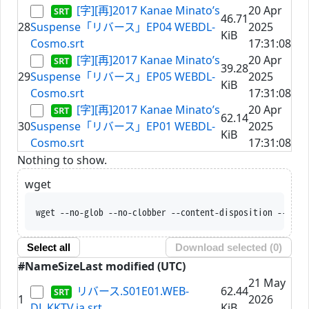
[字][再]2017 Kanae Minato’s
20 Apr
46.71
28
Suspense「リバース」EP04 WEBDL-
2025
KiB
Cosmo.srt
17:31:08
[字][再]2017 Kanae Minato’s
20 Apr
39.28
29
Suspense「リバース」EP05 WEBDL-
2025
KiB
Cosmo.srt
17:31:08
[字][再]2017 Kanae Minato’s
20 Apr
62.14
30
Suspense「リバース」EP01 WEBDL-
2025
KiB
Cosmo.srt
17:31:08
Nothing to show.
wget
wget --no-glob --no-clobber --content-disposition --trus
Select all
Download selected (
0
)
#
Name
Size
Last modified (UTC)
21 May
リバース.S01E01.WEB-
62.44
1
2026
DL.KKTV.ja.srt
KiB