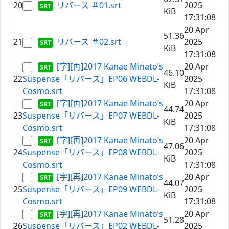
20
リバース ＃01.srt
2025
KiB
17:31:08
20 Apr
51.36
21
リバース ＃02.srt
2025
KiB
17:31:08
[字][再]2017 Kanae Minato’s
20 Apr
46.10
22
Suspense「リバース」EP06 WEBDL-
2025
KiB
Cosmo.srt
17:31:08
[字][再]2017 Kanae Minato’s
20 Apr
44.74
23
Suspense「リバース」EP07 WEBDL-
2025
KiB
Cosmo.srt
17:31:08
[字][再]2017 Kanae Minato’s
20 Apr
47.06
24
Suspense「リバース」EP08 WEBDL-
2025
KiB
Cosmo.srt
17:31:08
[字][再]2017 Kanae Minato’s
20 Apr
44.07
25
Suspense「リバース」EP09 WEBDL-
2025
KiB
Cosmo.srt
17:31:08
[字][再]2017 Kanae Minato’s
20 Apr
51.28
26
Suspense「リバース」EP02 WEBDL-
2025