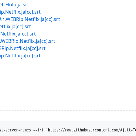
ulu.ja.srt
lix.ja[cc].srt
p.Netflix.ja[cc].srt
.ja[cc].srt
ix.ja[cc].srt
.Netflix.ja[cc].srt
tflix.ja[cc].srt
lix.ja[cc].srt
st-server-names --iri 'https://raw.githubusercontent.com/Ajatt-T