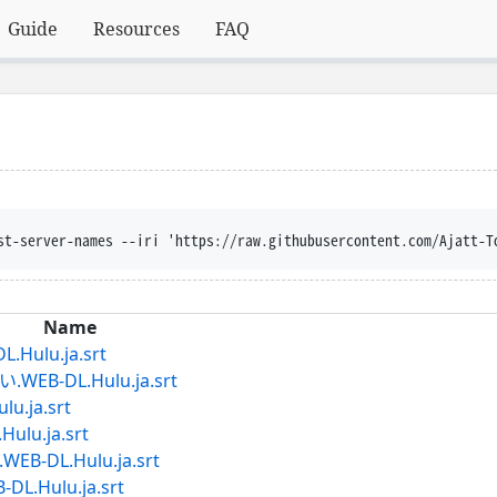
Guide
Resources
FAQ
st-server-names --iri 'https://raw.githubusercontent.com/Ajatt-T
Name
ulu.ja.srt
-DL.Hulu.ja.srt
.ja.srt
u.ja.srt
DL.Hulu.ja.srt
Hulu.ja.srt