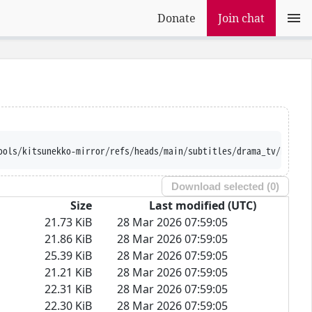
Donate
Join chat
ools/kitsunekko-mirror/refs/heads/main/subtitles/drama_tv/Pensio
Download selected (
0
)
Size
Last modified (UTC)
21.73 KiB
28 Mar 2026 07:59:05
21.86 KiB
28 Mar 2026 07:59:05
25.39 KiB
28 Mar 2026 07:59:05
21.21 KiB
28 Mar 2026 07:59:05
22.31 KiB
28 Mar 2026 07:59:05
22.30 KiB
28 Mar 2026 07:59:05