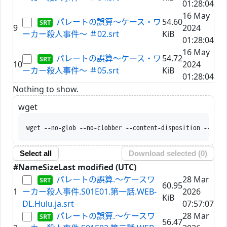
01:28:04
16 May
パレートの誤算～ケース・ワ
54.60
9
2024
ーカー殺人事件～ ＃02.srt
KiB
01:28:04
16 May
パレートの誤算～ケース・ワ
54.72
10
2024
ーカー殺人事件～ ＃05.srt
KiB
01:28:04
Nothing to show.
wget
wget --no-glob --no-clobber --content-disposition --trus
Select all
Download selected (
0
)
#
Name
Size
Last modified (UTC)
パレートの誤算.～ケースワ
28 Mar
60.95
1
ーカー殺人事件.S01E01.第一話.WEB-
2026
KiB
DL.Hulu.ja.srt
07:57:07
パレートの誤算.～ケースワ
28 Mar
56.47