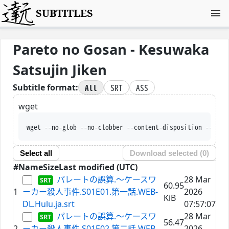
SUBTITLES
Pareto no Gosan - Kesuwaka
Satsujin Jiken
All
SRT
ASS
Subtitle format:
wget
wget --no-glob --no-clobber --content-disposition --trus
Select all
Download selected (
0
)
#
Name
Size
Last modified (UTC)
パレートの誤算.～ケースワ
28 Mar
60.95
1
ーカー殺人事件.S01E01.第一話.WEB-
2026
KiB
DL.Hulu.ja.srt
07:57:07
パレートの誤算.～ケースワ
28 Mar
56.47
2
ーカー殺人事件.S01E02.第二話.WEB-
2026