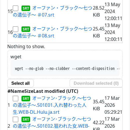
13 May
オーファン・ブラック～七つ
28.52
15
2024
の遺伝子～ ＃07.srt
KiB
12:00:11
13 May
オーファン・ブラック～七つ
25.45
16
2024
の遺伝子～ ＃08.srt
KiB
12:00:11
Nothing to show.
wget
wget --no-glob --no-clobber --content-disposition --trus
Select all
Download selected (
0
)
#
Name
Size
Last modified (UTC)
オーファン･ブラック.～七つ
17 Mar
35.45
1
の遺伝子～.S01E01.入れ替わった人
2026
KiB
生.WEB-DL.Hulu.ja.srt
05:29:21
オーファン･ブラック.～七つ
17 Mar
42.22
2
の遺伝子～.S01E02.狙われた女.WEB-
2026
KiB