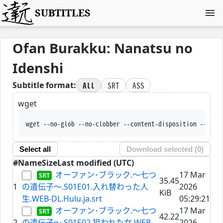
SUBTITLES
Ofan Burakku: Nanatsu no
Idenshi
All
SRT
ASS
Subtitle format:
wget
wget --no-glob --no-clobber --content-disposition --trus
Select all
Download selected (
0
)
#
Name
Size
Last modified (UTC)
オーファン･ブラック.～七つ
17 Mar
35.45
1
の遺伝子～.S01E01.入れ替わった人
2026
KiB
生.WEB-DL.Hulu.ja.srt
05:29:21
オーファン･ブラック.～七つ
17 Mar
42.22
2
の遺伝子～.S01E02.狙われた女.WEB-
2026