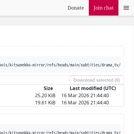
Donate
Join chat
ools/kitsunekko-mirror/refs/heads/main/subtitles/drama_tv/NNN%20
Download selected (
0
)
Size
Last modified (UTC)
25.20 KiB
16 Mar 2026 21:44:40
19.61 KiB
16 Mar 2026 21:44:40
ools/kitsunekko-mirror/refs/heads/main/subtitles/drama_tv/NNN%20