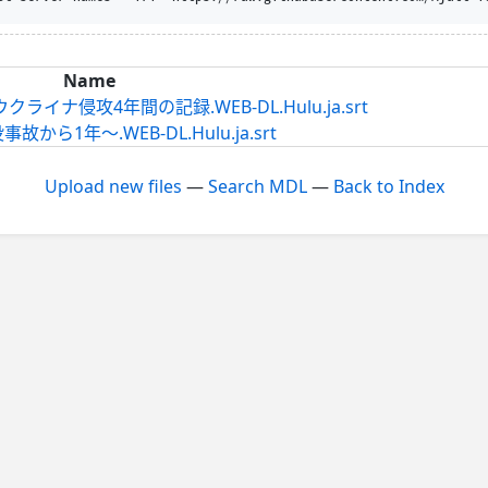
Name
ライナ侵攻4年間の記録.WEB-DL.Hulu.ja.srt
ら1年～.WEB-DL.Hulu.ja.srt
Upload new files
—
Search MDL
—
Back to Index