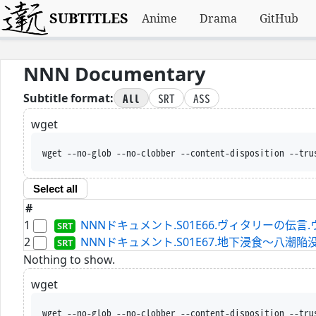
SUBTITLES
Anime
Drama
GitHub
NNN Documentary
All
SRT
ASS
Subtitle format:
wget
wget --no-glob --no-clobber --content-disposition --tru
Select all
#
1
NNNドキュメント.S01E66.ヴィタリーの伝言.ウク
2
NNNドキュメント.S01E67.地下浸食～八潮陥没事故か
Nothing to show.
wget
wget --no-glob --no-clobber --content-disposition --tru