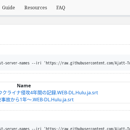
Guide
Resources
FAQ
st-server-names --iri 'https://raw.githubusercontent.com/Ajatt-T
Name
ライナ侵攻4年間の記録.WEB-DL.Hulu.ja.srt
ら1年～.WEB-DL.Hulu.ja.srt
st-server-names --iri 'https://raw.githubusercontent.com/Ajatt-T