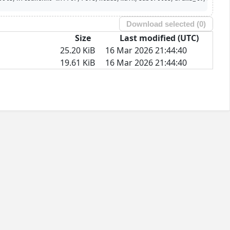
Download selected (
0
)
Size
Last modified (UTC)
25.20 KiB
16 Mar 2026 21:44:40
19.61 KiB
16 Mar 2026 21:44:40