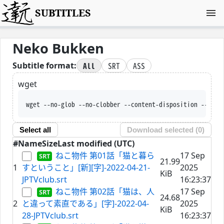
SUBTITLES
Neko Bukken
All
SRT
ASS
Subtitle format:
wget
wget --no-glob --no-clobber --content-disposition --trus
Select all
Download selected (
0
)
#
Name
Size
Last modified (UTC)
ねこ物件 第01話「猫と暮ら
17 Sep
21.99
1
すということ」[新][字]-2022-04-21-
2025
KiB
JPTVclub.srt
16:23:37
ねこ物件 第02話「猫は、人
17 Sep
24.68
2
と違って素直である」[字]-2022-04-
2025
KiB
28-JPTVclub.srt
16:23:37