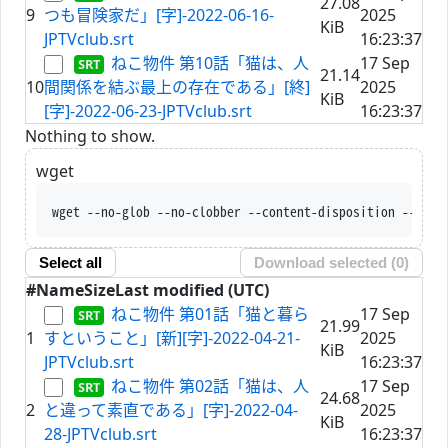
27.08
9
つも冒険家だ」[字]-2022-06-16-
2025
KiB
JPTVclub.srt
16:23:37
ねこ物件 第10話「猫は、人
17 Sep
21.14
10
間関係を結ぶ最上の存在である」[終]
2025
KiB
[字]-2022-06-23-JPTVclub.srt
16:23:37
Nothing to show.
wget
wget --no-glob --no-clobber --content-disposition --trus
Select all
Download selected (
0
)
#
Name
Size
Last modified (UTC)
ねこ物件 第01話「猫と暮ら
17 Sep
21.99
1
すということ」[新][字]-2022-04-21-
2025
KiB
JPTVclub.srt
16:23:37
ねこ物件 第02話「猫は、人
17 Sep
24.68
2
と違って素直である」[字]-2022-04-
2025
KiB
28-JPTVclub.srt
16:23:37