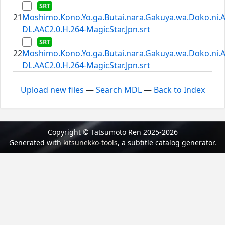
21
Moshimo.Kono.Yo.ga.Butai.nara.Gakuya.wa.Doko.ni.
DL.AAC2.0.H.264-MagicStar.Jpn.srt
22
Moshimo.Kono.Yo.ga.Butai.nara.Gakuya.wa.Doko.ni.
DL.AAC2.0.H.264-MagicStar.Jpn.srt
Upload new files
—
Search MDL
—
Back to Index
Copyright © Tatsumoto Ren 2025-2026
Generated with
kitsunekko-tools
, a subtitle catalog generator.