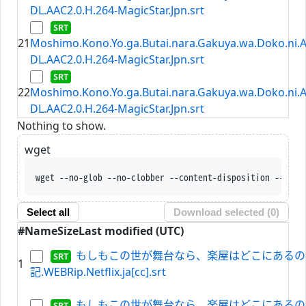
DL.AAC2.0.H.264-MagicStar.Jpn.srt
21
Moshimo.Kono.Yo.ga.Butai.nara.Gakuya.wa.Doko.ni.
DL.AAC2.0.H.264-MagicStar.Jpn.srt
22
Moshimo.Kono.Yo.ga.Butai.nara.Gakuya.wa.Doko.ni.
DL.AAC2.0.H.264-MagicStar.Jpn.srt
Nothing to show.
wget
wget --no-glob --no-clobber --content-disposition --trus
Select all
Download selected (
0
)
#
Name
Size
Last modified (UTC)
もしもこの世が舞台なら、楽屋はどこにあるのだろ
1
記.WEBRip.Netflix.ja[cc].srt
もしもこの世が舞台なら、楽屋はどこにあるのだろ