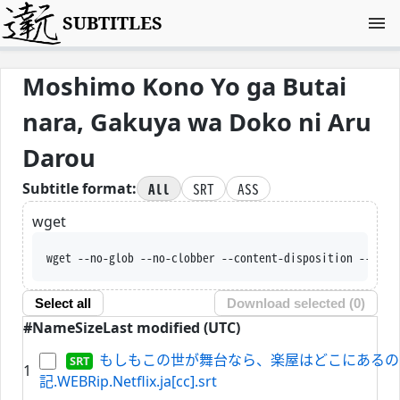
SUBTITLES
Moshimo Kono Yo ga Butai
nara, Gakuya wa Doko ni Aru
Darou
All
SRT
ASS
Subtitle format:
wget
wget --no-glob --no-clobber --content-disposition --trus
Select all
Download selected (
0
)
#
Name
Size
Last modified (UTC)
もしもこの世が舞台なら、楽屋はどこにあるのだろ
1
記.WEBRip.Netflix.ja[cc].srt