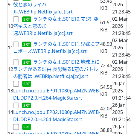
53.45
9
彼と恋のライバ
2026
KiB
ル.WEBRip.Netflix.ja[cc].srt
21:28:45
ランチの女王.S01E10.マジ! .突
02 Mar
61.51
10
然キスと恋の加
2026
KiB
速.WEBRip.Netflix.ja[cc].srt
21:28:45
02 Mar
ランチの女王.S01E11.兄嫁にプ
48.93
11
2026
ロポーズ.WEBRip.Netflix.ja[cc].srt
KiB
21:28:45
ランチの女王.S01E12.地球上に
02 Mar
72.46
12
ランチがある理由.長男帰る!.恋のバトル
2026
KiB
の勝者は .WEBRip.Netflix.ja[cc].srt
21:28:45
26 Jan
54.56
13
Lunch.no.Joou.EP01.1080p.AMZN.WEB-
2025
KiB
DL.DDP2.0.H.264-MagicStar.srt
01:21:54
26 Jan
42.08
14
Lunch.no.Joou.EP02.1080p.AMZN.WEB-
2025
KiB
DL.DDP2.0.H.264-MagicStar.srt
01:21:54
26 Jan
38.89
15
Lunch.no.Joou.EP03.1080p.AMZN.WEB-
2025