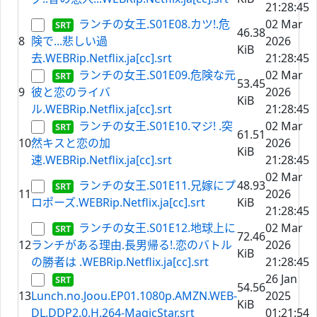
21:28:45
ランチの女王.S01E08.カツ!.危
02 Mar
46.38
8
険で...悲しい過
2026
KiB
去.WEBRip.Netflix.ja[cc].srt
21:28:45
ランチの女王.S01E09.危険な元
02 Mar
53.45
9
彼と恋のライバ
2026
KiB
ル.WEBRip.Netflix.ja[cc].srt
21:28:45
ランチの女王.S01E10.マジ! .突
02 Mar
61.51
10
然キスと恋の加
2026
KiB
速.WEBRip.Netflix.ja[cc].srt
21:28:45
02 Mar
ランチの女王.S01E11.兄嫁にプ
48.93
11
2026
ロポーズ.WEBRip.Netflix.ja[cc].srt
KiB
21:28:45
ランチの女王.S01E12.地球上に
02 Mar
72.46
12
ランチがある理由.長男帰る!.恋のバトル
2026
KiB
の勝者は .WEBRip.Netflix.ja[cc].srt
21:28:45
26 Jan
54.56
13
Lunch.no.Joou.EP01.1080p.AMZN.WEB-
2025
KiB
DL.DDP2.0.H.264-MagicStar.srt
01:21:54