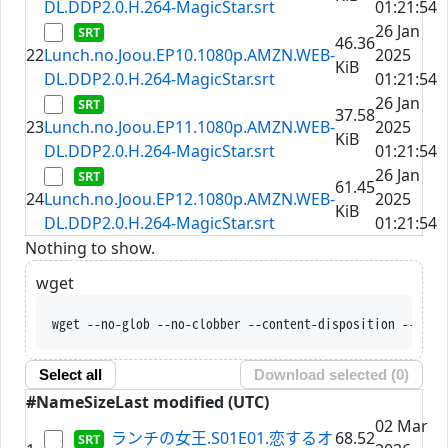
DL.DDP2.0.H.264-MagicStar.srt
01:21:54
26 Jan
46.36
22
Lunch.no.Joou.EP10.1080p.AMZN.WEB-
2025
KiB
DL.DDP2.0.H.264-MagicStar.srt
01:21:54
26 Jan
37.58
23
Lunch.no.Joou.EP11.1080p.AMZN.WEB-
2025
KiB
DL.DDP2.0.H.264-MagicStar.srt
01:21:54
26 Jan
61.45
24
Lunch.no.Joou.EP12.1080p.AMZN.WEB-
2025
KiB
DL.DDP2.0.H.264-MagicStar.srt
01:21:54
Nothing to show.
wget
wget --no-glob --no-clobber --content-disposition --trus
Select all
Download selected (
0
)
#
Name
Size
Last modified (UTC)
02 Mar
ランチの女王.S01E01.恋するオ
68.52