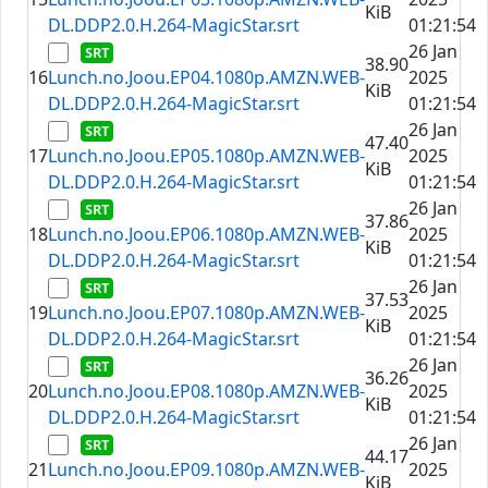
KiB
DL.DDP2.0.H.264-MagicStar.srt
01:21:54
26 Jan
38.90
16
Lunch.no.Joou.EP04.1080p.AMZN.WEB-
2025
KiB
DL.DDP2.0.H.264-MagicStar.srt
01:21:54
26 Jan
47.40
17
Lunch.no.Joou.EP05.1080p.AMZN.WEB-
2025
KiB
DL.DDP2.0.H.264-MagicStar.srt
01:21:54
26 Jan
37.86
18
Lunch.no.Joou.EP06.1080p.AMZN.WEB-
2025
KiB
DL.DDP2.0.H.264-MagicStar.srt
01:21:54
26 Jan
37.53
19
Lunch.no.Joou.EP07.1080p.AMZN.WEB-
2025
KiB
DL.DDP2.0.H.264-MagicStar.srt
01:21:54
26 Jan
36.26
20
Lunch.no.Joou.EP08.1080p.AMZN.WEB-
2025
KiB
DL.DDP2.0.H.264-MagicStar.srt
01:21:54
26 Jan
44.17
21
Lunch.no.Joou.EP09.1080p.AMZN.WEB-
2025
KiB