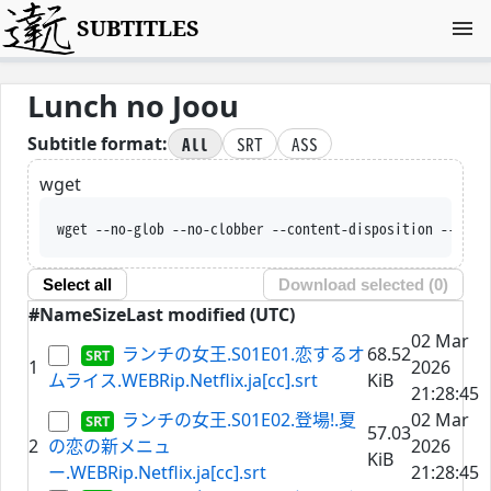
SUBTITLES
Lunch no Joou
All
SRT
ASS
Subtitle format:
wget
wget --no-glob --no-clobber --content-disposition --trus
Select all
Download selected (
0
)
#
Name
Size
Last modified (UTC)
02 Mar
ランチの女王.S01E01.恋するオ
68.52
1
2026
ムライス.WEBRip.Netflix.ja[cc].srt
KiB
21:28:45
ランチの女王.S01E02.登場!.夏
02 Mar
57.03
2
の恋の新メニュ
2026
KiB
ー.WEBRip.Netflix.ja[cc].srt
21:28:45