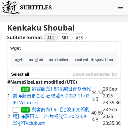
SUBTITLES
Kenkaku Shoubai
All
SRT
ASS
Subtitle format:
wget
wget --no-glob --no-clobber --content-disposition --trus
Select all
Download selected (
0
)
#
Name
Size
Last modified (UTC)
剣客商売1 8[特選!日替り時代
28 Sep
44.13
1
劇]◆藤田まこと-石橋蓮司-2022-11-02-
2025
KiB
JPTVclub.srt
23:35:36
剣客商売1 9 【池波正太郎劇
28 Sep
40.60
2
場】◆藤田まこと-片桐光洋-2022-09-
2025
KiB
25-JPTVclub.srt
23:35:36