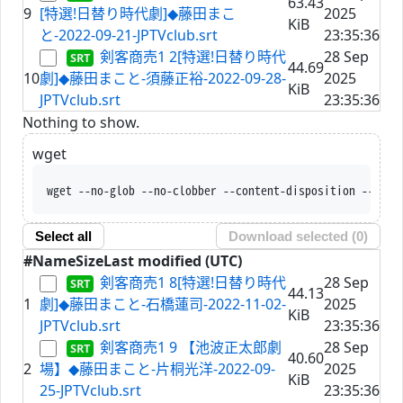
63.43
9
[特選!日替り時代劇]◆藤田まこ
2025
KiB
と-2022-09-21-JPTVclub.srt
23:35:36
剣客商売1 2[特選!日替り時代
28 Sep
44.69
10
劇]◆藤田まこと-須藤正裕-2022-09-28-
2025
KiB
JPTVclub.srt
23:35:36
Nothing to show.
wget
wget --no-glob --no-clobber --content-disposition --trus
Select all
Download selected (
0
)
#
Name
Size
Last modified (UTC)
剣客商売1 8[特選!日替り時代
28 Sep
44.13
1
劇]◆藤田まこと-石橋蓮司-2022-11-02-
2025
KiB
JPTVclub.srt
23:35:36
剣客商売1 9 【池波正太郎劇
28 Sep
40.60
2
場】◆藤田まこと-片桐光洋-2022-09-
2025
KiB
25-JPTVclub.srt
23:35:36