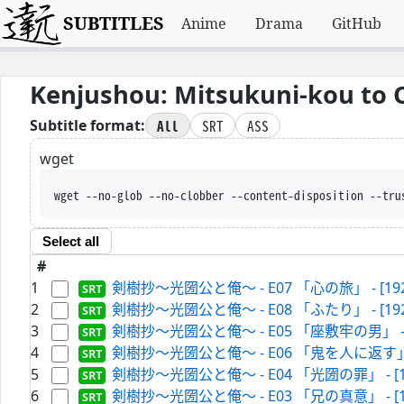
SUBTITLES
Anime
Drama
GitHub
Kenjushou: Mitsukuni-kou to 
All
SRT
ASS
Subtitle format:
wget
wget --no-glob --no-clobber --content-disposition --tru
Select all
#
1
剣樹抄～光圀公と俺～ - E07 「心の旅」 - [1920-FHD
2
剣樹抄～光圀公と俺～ - E08 「ふたり」 - [1920-FHD
3
剣樹抄～光圀公と俺～ - E05 「座敷牢の男」 - [1920-
4
剣樹抄～光圀公と俺～ - E06 「鬼を人に返す」 - [1920
5
剣樹抄～光圀公と俺～ - E04 「光圀の罪」 - [1920-F
6
剣樹抄～光圀公と俺～ - E03 「兄の真意」 - [1920-F