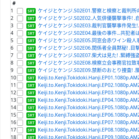
#
1
ケイジとケンジ.S02E01.警察と検察と裁判所の正義がぶ
2
ケイジとケンジ.S02E02.人気俳優襲撃事件! .自白に
3
ケイジとケンジ.S02E03.裁判官襲撃事件発生!.そして刑事
4
ケイジとケンジ.S02E04.最後の事件...共犯者は係長の娘!
5
ケイジとケンジ.S02E05.同窓会赤ワイン殺人事件! .被
6
ケイジとケンジ.S02E06.関係者全員黙秘! .目撃者の
7
ケイジとケンジ.S02E07.柴犬は見た! .緊縛強盗犯を捕ら
8
ケイジとケンジ.S02E08.検察立会事務官拉致事件! .兄
9
ケイジとケンジ.S02E09.禁断のおとり捜査! .闇バイトの
10
Keiji.to.Kenji.Tokidoki.Hanji.EP01.1080p.
11
Keiji.to.Kenji.Tokidoki.Hanji.EP02.1080p.
12
Keiji.to.Kenji.Tokidoki.Hanji.EP03.1080p.
13
Keiji.to.Kenji.Tokidoki.Hanji.EP04.1080p.
14
Keiji.to.Kenji.Tokidoki.Hanji.EP05.1080p.
15
Keiji.to.Kenji.Tokidoki.Hanji.EP06.1080p.
16
Keiji.to.Kenji.Tokidoki.Hanji.EP07.1080p.
17
Keiji.to.Kenji.Tokidoki.Hanji.EP08.1080p.
18
Keiji.to.Kenji.Tokidoki.Hanji.EP09.1080p.