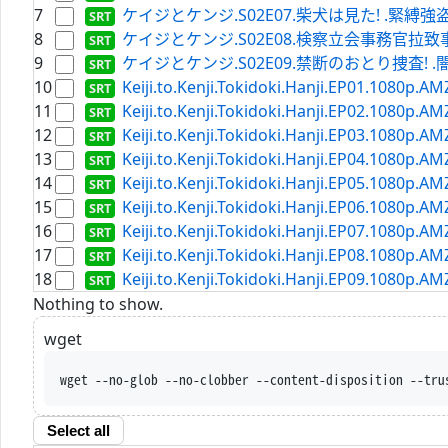
7
ケイジとケンジ.S02E07.柴犬は見た! .緊縛強盗犯を捕ら
8
ケイジとケンジ.S02E08.検察立会事務官拉致事件! .兄
9
ケイジとケンジ.S02E09.禁断のおとり捜査! .闇バイトの
10
Keiji.to.Kenji.Tokidoki.Hanji.EP01.1080p.
11
Keiji.to.Kenji.Tokidoki.Hanji.EP02.1080p.
12
Keiji.to.Kenji.Tokidoki.Hanji.EP03.1080p.
13
Keiji.to.Kenji.Tokidoki.Hanji.EP04.1080p.
14
Keiji.to.Kenji.Tokidoki.Hanji.EP05.1080p.
15
Keiji.to.Kenji.Tokidoki.Hanji.EP06.1080p.
16
Keiji.to.Kenji.Tokidoki.Hanji.EP07.1080p.
17
Keiji.to.Kenji.Tokidoki.Hanji.EP08.1080p.
18
Keiji.to.Kenji.Tokidoki.Hanji.EP09.1080p.
Nothing to show.
wget
wget --no-glob --no-clobber --content-disposition --tru
Select all