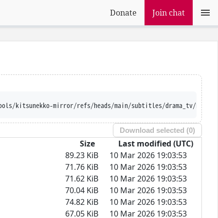
Donate
Join chat
ools/kitsunekko-mirror/refs/heads/main/subtitles/drama_tv/Keiji%
Download selected (
0
)
Size
Last modified (UTC)
89.23 KiB
10 Mar 2026 19:03:53
71.76 KiB
10 Mar 2026 19:03:53
71.62 KiB
10 Mar 2026 19:03:53
70.04 KiB
10 Mar 2026 19:03:53
74.82 KiB
10 Mar 2026 19:03:53
67.05 KiB
10 Mar 2026 19:03:53