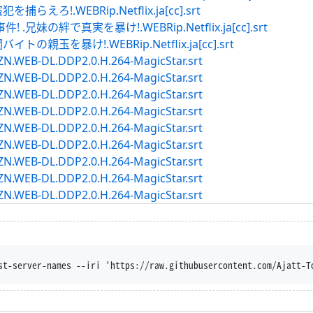
えろ!.WEBRip.Netflix.ja[cc].srt
妹の絆で真実を暴け!.WEBRip.Netflix.ja[cc].srt
親玉を暴け!.WEBRip.Netflix.ja[cc].srt
AMZN.WEB-DL.DDP2.0.H.264-MagicStar.srt
AMZN.WEB-DL.DDP2.0.H.264-MagicStar.srt
AMZN.WEB-DL.DDP2.0.H.264-MagicStar.srt
AMZN.WEB-DL.DDP2.0.H.264-MagicStar.srt
AMZN.WEB-DL.DDP2.0.H.264-MagicStar.srt
AMZN.WEB-DL.DDP2.0.H.264-MagicStar.srt
AMZN.WEB-DL.DDP2.0.H.264-MagicStar.srt
AMZN.WEB-DL.DDP2.0.H.264-MagicStar.srt
AMZN.WEB-DL.DDP2.0.H.264-MagicStar.srt
st-server-names --iri 'https://raw.githubusercontent.com/Ajatt-T