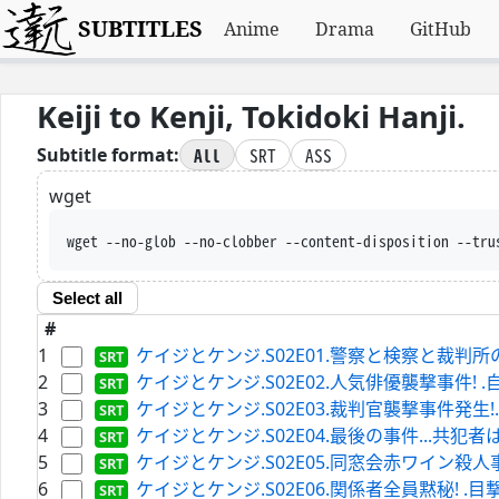
SUBTITLES
Anime
Drama
GitHub
Keiji to Kenji, Tokidoki Hanji.
All
SRT
ASS
Subtitle format:
wget
wget --no-glob --no-clobber --content-disposition --tru
Select all
#
1
ケイジとケンジ.S02E01.警察と検察と裁判所の正義がぶ
2
ケイジとケンジ.S02E02.人気俳優襲撃事件! .自白に
3
ケイジとケンジ.S02E03.裁判官襲撃事件発生!.そして刑事
4
ケイジとケンジ.S02E04.最後の事件...共犯者は係長の娘!
5
ケイジとケンジ.S02E05.同窓会赤ワイン殺人事件! .被
6
ケイジとケンジ.S02E06.関係者全員黙秘! .目撃者の