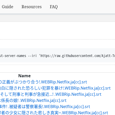
Guide
Resources
FAQ
st-server-names --iri 'https://raw.githubusercontent.com/Ajatt-T
Name
つかり合う!.WEBRip.Netflix.ja[cc].srt
隠された恐ろしい犯罪を暴け!.WEBRip.Netflix.ja[cc].srt
と判事が急接近...! .WEBRip.Netflix.ja[cc].srt
 .WEBRip.Netflix.ja[cc].srt
疑者は警察署長!.WEBRip.Netflix.ja[cc].srt
少女に隠された悲しき真実─.WEBRip.Netflix.ja[cc].srt