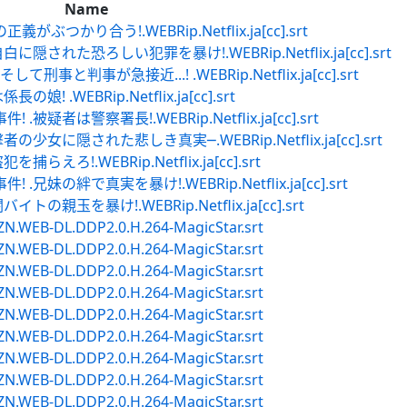
Name
つかり合う!.WEBRip.Netflix.ja[cc].srt
隠された恐ろしい犯罪を暴け!.WEBRip.Netflix.ja[cc].srt
と判事が急接近...! .WEBRip.Netflix.ja[cc].srt
 .WEBRip.Netflix.ja[cc].srt
疑者は警察署長!.WEBRip.Netflix.ja[cc].srt
少女に隠された悲しき真実─.WEBRip.Netflix.ja[cc].srt
えろ!.WEBRip.Netflix.ja[cc].srt
妹の絆で真実を暴け!.WEBRip.Netflix.ja[cc].srt
親玉を暴け!.WEBRip.Netflix.ja[cc].srt
AMZN.WEB-DL.DDP2.0.H.264-MagicStar.srt
AMZN.WEB-DL.DDP2.0.H.264-MagicStar.srt
AMZN.WEB-DL.DDP2.0.H.264-MagicStar.srt
AMZN.WEB-DL.DDP2.0.H.264-MagicStar.srt
AMZN.WEB-DL.DDP2.0.H.264-MagicStar.srt
AMZN.WEB-DL.DDP2.0.H.264-MagicStar.srt
AMZN.WEB-DL.DDP2.0.H.264-MagicStar.srt
AMZN.WEB-DL.DDP2.0.H.264-MagicStar.srt
AMZN.WEB-DL.DDP2.0.H.264-MagicStar.srt