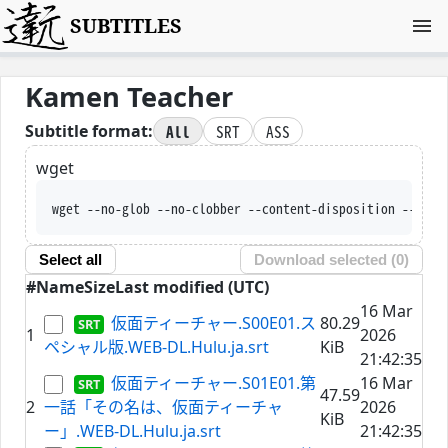
SUBTITLES
Kamen Teacher
All
SRT
ASS
Subtitle format:
wget
wget --no-glob --no-clobber --content-disposition --trus
Select all
Download selected (
0
)
#
Name
Size
Last modified (UTC)
16 Mar
仮面ティーチャー.S00E01.ス
80.29
1
2026
ペシャル版.WEB-DL.Hulu.ja.srt
KiB
21:42:35
仮面ティーチャー.S01E01.第
16 Mar
47.59
2
一話「その名は、仮面ティーチャ
2026
KiB
ー」.WEB-DL.Hulu.ja.srt
21:42:35