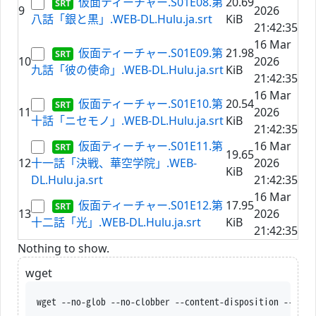
仮面ティーチャー.S01E08.第
20.69
9
2026
八話「銀と黒」.WEB-DL.Hulu.ja.srt
KiB
21:42:35
16 Mar
仮面ティーチャー.S01E09.第
21.98
10
2026
九話「彼の使命」.WEB-DL.Hulu.ja.srt
KiB
21:42:35
16 Mar
仮面ティーチャー.S01E10.第
20.54
11
2026
十話「ニセモノ」.WEB-DL.Hulu.ja.srt
KiB
21:42:35
仮面ティーチャー.S01E11.第
16 Mar
19.65
12
十一話「決戦、華空学院」.WEB-
2026
KiB
DL.Hulu.ja.srt
21:42:35
16 Mar
仮面ティーチャー.S01E12.第
17.95
13
2026
十二話「光」.WEB-DL.Hulu.ja.srt
KiB
21:42:35
Nothing to show.
wget
wget --no-glob --no-clobber --content-disposition --trus