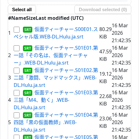
Select all
Download selected (
0
)
#
Name
Size
Last modified (UTC)
16 Mar
仮面ティーチャー.S00E01.ス
80.29
1
2026
ペシャル版.WEB-DL.Hulu.ja.srt
KiB
21:42:35
仮面ティーチャー.S01E01.第
16 Mar
47.59
2
一話「その名は、仮面ティーチャ
2026
KiB
ー」.WEB-DL.Hulu.ja.srt
21:42:35
仮面ティーチャー.S01E02.第
16 Mar
19.12
3
二話「激闘、マッドマックス」.WEB-
2026
KiB
DL.Hulu.ja.srt
21:42:35
仮面ティーチャー.S01E03.第
16 Mar
22.68
4
三話「M4、動く」.WEB-
2026
KiB
DL.Hulu.ja.srt
21:42:35
仮面ティーチャー.S01E04.第
16 Mar
23.06
5
四話「黒の仮面教師」.WEB-
2026
KiB
DL.Hulu.ja.srt
21:42:35
仮面ティーチャー.S01E05.第
16 Mar