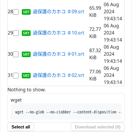
06 Aug
65.99
28
過保護のカホコ ＃09.srt
2024
KiB
19:43:14
06 Aug
72.77
29
過保護のカホコ ＃10.srt
2024
KiB
19:43:14
06 Aug
87.32
30
過保護のカホコ ＃01.srt
2024
KiB
19:43:14
06 Aug
77.06
31
過保護のカホコ ＃02.srt
2024
KiB
19:43:14
Nothing to show.
wget
wget --no-glob --no-clobber --content-disposition --trus
Select all
Download selected (
0
)