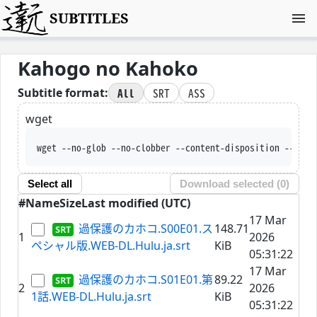
SUBTITLES
Kahogo no Kahoko
All
SRT
ASS
Subtitle format:
wget
wget --no-glob --no-clobber --content-disposition --trus
Select all
Download selected (
0
)
#
Name
Size
Last modified (UTC)
17 Mar
過保護のカホコ.S00E01.ス
148.71
1
2026
ペシャル版.WEB-DL.Hulu.ja.srt
KiB
05:31:22
17 Mar
過保護のカホコ.S01E01.第
89.22
2
2026
1話.WEB-DL.Hulu.ja.srt
KiB
05:31:22