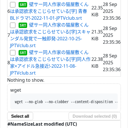
壁サー同人作家の猫屋敷くん
28 Sep
22.35
6
は承認欲求をこじらせている[字] 青春
2025
KiB
BLドラマ!-2022-11-01-JPTVclub.srt
23:35:36
壁サー同人作家の猫屋敷くん
28 Sep
は承認欲求をこじらせている[字]スキャ
21.35
7
2025
ンダル発覚で一触即発-2022-10-25-
KiB
23:35:36
JPTVclub.srt
壁サー同人作家の猫屋敷くん
28 Sep
は承認欲求をこじらせている[字]同人作
22.38
8
2025
家×アイドル急接近!-2022-11-08-
KiB
23:35:36
JPTVclub.srt
Nothing to show.
wget
wget --no-glob --no-clobber --content-disposition --trus
Select all
Download selected (
0
)
#
Name
Size
Last modified (UTC)