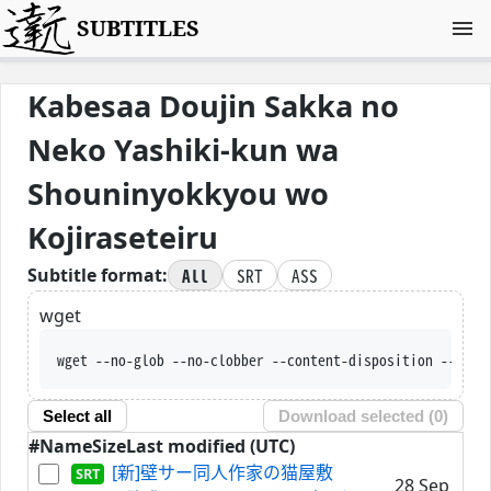
SUBTITLES
Kabesaa Doujin Sakka no
Neko Yashiki-kun wa
Shouninyokkyou wo
Kojiraseteiru
All
SRT
ASS
Subtitle format:
wget
wget --no-glob --no-clobber --content-disposition --trus
Select all
Download selected (
0
)
#
Name
Size
Last modified (UTC)
[新]壁サー同人作家の猫屋敷
28 Sep