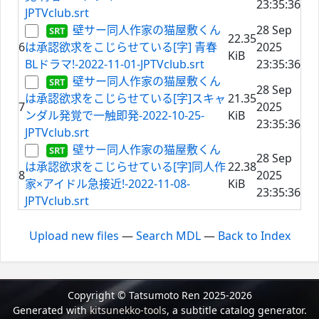
23:35:36
JPTVclub.srt
壁サー同人作家の猫屋敷くん
28 Sep
22.35
6
は承認欲求をこじらせている[字] 青春
2025
KiB
BLドラマ!-2022-11-01-JPTVclub.srt
23:35:36
壁サー同人作家の猫屋敷くん
28 Sep
は承認欲求をこじらせている[字]スキャ
21.35
7
2025
ンダル発覚で一触即発-2022-10-25-
KiB
23:35:36
JPTVclub.srt
壁サー同人作家の猫屋敷くん
28 Sep
は承認欲求をこじらせている[字]同人作
22.38
8
2025
家×アイドル急接近!-2022-11-08-
KiB
23:35:36
JPTVclub.srt
Upload new files
—
Search MDL
—
Back to Index
Copyright © Tatsumoto Ren 2025-2026
Generated with
kitsunekko-tools
, a subtitle catalog generator.