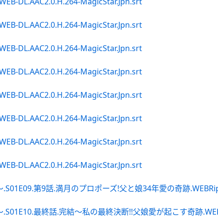
WEB-DL.AAC2.0.H.264-MagicStar.Jpn.srt
WEB-DL.AAC2.0.H.264-MagicStar.Jpn.srt
WEB-DL.AAC2.0.H.264-MagicStar.Jpn.srt
WEB-DL.AAC2.0.H.264-MagicStar.Jpn.srt
WEB-DL.AAC2.0.H.264-MagicStar.Jpn.srt
WEB-DL.AAC2.0.H.264-MagicStar.Jpn.srt
WEB-DL.AAC2.0.H.264-MagicStar.Jpn.srt
WEB-DL.AAC2.0.H.264-MagicStar.Jpn.srt
.第9話.満月のプロポーズ!父と娘34年愛の奇跡.WEBRip.Amazon
0.最終話.完結〜私の最終決断!!父娘愛が起こす奇跡.WEBRip.Amaz