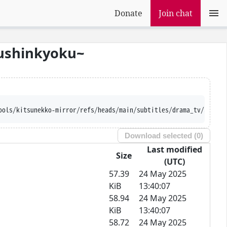
Donate
Join chat
oushinkyoku~
-trust-server-names --iri 'h
Download selected (
0
)
Last modified
Size
(UTC)
57.39
24 May 2025
KiB
13:40:07
58.94
24 May 2025
KiB
13:40:07
58.72
24 May 2025