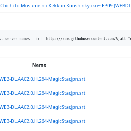
 Chichi to Musume no Kekkon Koushinkyoku~ EP09 [WEBDL]
bber --content-disposition -
Name
WEB-DL.AAC2.0.H.264-MagicStar.Jpn.srt
WEB-DL.AAC2.0.H.264-MagicStar.Jpn.srt
WEB-DL.AAC2.0.H.264-MagicStar.Jpn.srt
WEB-DL.AAC2.0.H.264-MagicStar.Jpn.srt