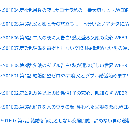
4.第4話.最後の夜…サヨナラ私の一番大切なヒト.WEBRip.Amazon
5.第5話.父と娘と母の旅立ち…一番会いたいアナタに.WEBRip.Ama
.第6話.二人の夜に大告白! 燃え盛る父娘の恋心.WEBRip.Amazon
07.第7話.結婚を前提としない交際開始!!諦めない男の逆襲!.WEB
.第8話.父娘のダブル告白! 私が選ぶ新しい世界.WEBRip.Amazon
01E01.第1話.結婚願望ゼロ33才娘.父とダブル婚活始めます
.第2話.友達以上の関係性! 子の恋心、親知らず.WEBRip.Amazon
3.第3話.好きな人のウラの顔! 奪われた父娘の恋心.WEBRip.Amazo
7.第7話.結婚を前提としない交際開始!!.諦めない男の逆襲!.WEBRip.N