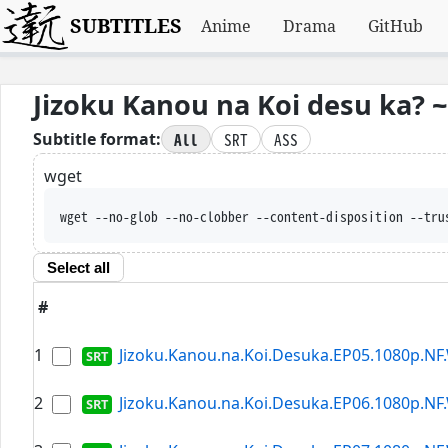
SUBTITLES
Anime
Drama
GitHub
Jizoku Kanou na Koi desu ka?
All
SRT
ASS
Subtitle format:
wget
wget --no-glob --no-clo
Select all
#
1
Jizoku.Kanou.na.Koi.Desuka.EP05.1080p.NF.
2
Jizoku.Kanou.na.Koi.Desuka.EP06.1080p.NF.