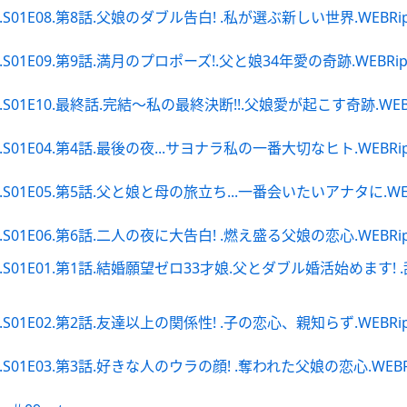
.第8話.父娘のダブル告白! .私が選ぶ新しい世界.WEBRip.Netfli
.第9話.満月のプロポーズ!.父と娘34年愛の奇跡.WEBRip.Netflix
0.最終話.完結〜私の最終決断!!.父娘愛が起こす奇跡.WEBRip.Netfl
.第4話.最後の夜...サヨナラ私の一番大切なヒト.WEBRip.Netfli
5.第5話.父と娘と母の旅立ち...一番会いたいアナタに.WEBRip.Netf
.第6話.二人の夜に大告白! .燃え盛る父娘の恋心.WEBRip.Netfli
01E01.第1話.結婚願望ゼロ33才娘.父とダブル婚活始めます!
.第2話.友達以上の関係性! .子の恋心、親知らず.WEBRip.Netfli
.第3話.好きな人のウラの顔! .奪われた父娘の恋心.WEBRip.Netfl