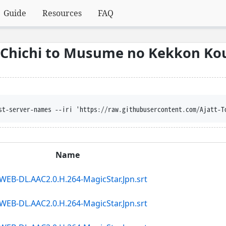
Guide
Resources
FAQ
 ~Chichi to Musume no Kekkon K
bber --content-disposition -
Name
WEB-DL.AAC2.0.H.264-MagicStar.Jpn.srt
WEB-DL.AAC2.0.H.264-MagicStar.Jpn.srt