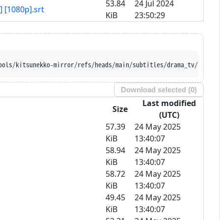
53.84
24 Jul 2024
 [1080p].srt
KiB
23:50:29
-trust-server-names --iri 'h
Download selected (
0
)
Last modified
Size
(UTC)
57.39
24 May 2025
KiB
13:40:07
58.94
24 May 2025
KiB
13:40:07
58.72
24 May 2025
KiB
13:40:07
49.45
24 May 2025
KiB
13:40:07