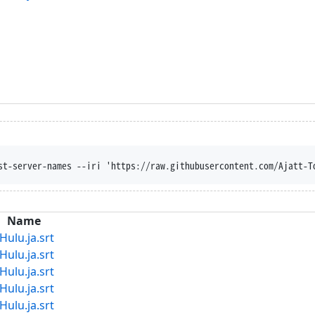
st-server-names --iri 'https://raw.githubusercontent.com/Ajatt-T
Name
u.ja.srt
u.ja.srt
u.ja.srt
u.ja.srt
u.ja.srt