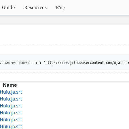
Guide
Resources
FAQ
st-server-names --iri 'https://raw.githubusercontent.com/Ajatt-T
Name
u.ja.srt
u.ja.srt
u.ja.srt
u.ja.srt
u.ja.srt
u.ja.srt