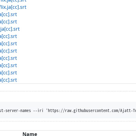
.ja[cc].srt
cc].srt
cc].srt
[cc].srt
cc].srt
cc].srt
cc].srt
cc].srt
cc].srt
cc].srt
cc].srt
st-server-names --iri 'https://raw.githubusercontent.com/Ajatt-T
Name