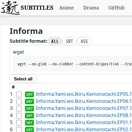
SUBTITLES
Anime
Drama
GitHub
Informa
All
SRT
ASS
Subtitle format:
wget
wget --no-glob --no-clobber --content-disposition --tru
Select all
#
1
Informa.Yami.wo.Ikiru.Kemonotachi.EP05.1
2
Informa.Yami.wo.Ikiru.Kemonotachi.EP06.1
3
Informa.Yami.wo.Ikiru.Kemonotachi.EP07.1
4
Informa.Yami.wo.Ikiru.Kemonotachi.EP08.1
5
Informa.Yami.wo.Ikiru.Kemonotachi.EP01.1
6
Informa.Yami.wo.Ikiru.Kemonotachi.EP02.1