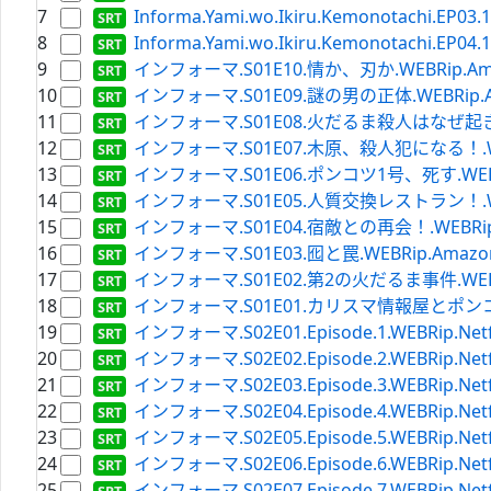
7
Informa.Yami.wo.Ikiru.Kemonotachi.EP03.1
8
Informa.Yami.wo.Ikiru.Kemonotachi.EP04.1
9
インフォーマ.S01E10.情か、刃か.WEBRip.Amazon
10
インフォーマ.S01E09.謎の男の正体.WEBRip.Amazo
11
インフォーマ.S01E08.火だるま殺人はなぜ起きたか？.W
12
インフォーマ.S01E07.木原、殺人犯になる！.WEBRip
13
インフォーマ.S01E06.ポンコツ1号、死す.WEBRip.A
14
インフォーマ.S01E05.人質交換レストラン！.WEBRip
15
インフォーマ.S01E04.宿敵との再会！.WEBRip.Ama
16
インフォーマ.S01E03.囮と罠.WEBRip.Amazon.ja
17
インフォーマ.S01E02.第2の火だるま事件.WEBRip.A
18
インフォーマ.S01E01.カリスマ情報屋とポンコツ記者
19
インフォーマ.S02E01.Episode.1.WEBRip.Netflix
20
インフォーマ.S02E02.Episode.2.WEBRip.Netflix
21
インフォーマ.S02E03.Episode.3.WEBRip.Netflix
22
インフォーマ.S02E04.Episode.4.WEBRip.Netflix
23
インフォーマ.S02E05.Episode.5.WEBRip.Netflix
24
インフォーマ.S02E06.Episode.6.WEBRip.Netflix
25
インフォーマ.S02E07.Episode.7.WEBRip.Netflix