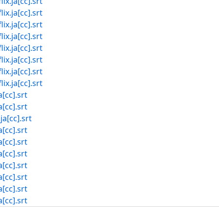
.ja[cc].srt
.ja[cc].srt
.ja[cc].srt
.ja[cc].srt
.ja[cc].srt
.ja[cc].srt
.ja[cc].srt
.ja[cc].srt
cc].srt
cc].srt
[cc].srt
cc].srt
cc].srt
cc].srt
cc].srt
cc].srt
cc].srt
cc].srt