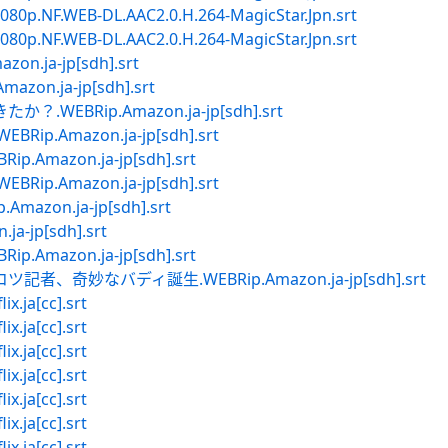
080p.NF.WEB-DL.AAC2.0.H.264-MagicStar.Jpn.srt
080p.NF.WEB-DL.AAC2.0.H.264-MagicStar.Jpn.srt
.ja-jp[sdh].srt
n.ja-jp[sdh].srt
EBRip.Amazon.ja-jp[sdh].srt
.Amazon.ja-jp[sdh].srt
mazon.ja-jp[sdh].srt
.Amazon.ja-jp[sdh].srt
zon.ja-jp[sdh].srt
-jp[sdh].srt
mazon.ja-jp[sdh].srt
、奇妙なバディ誕生.WEBRip.Amazon.ja-jp[sdh].srt
.ja[cc].srt
.ja[cc].srt
.ja[cc].srt
.ja[cc].srt
.ja[cc].srt
.ja[cc].srt
.ja[cc].srt