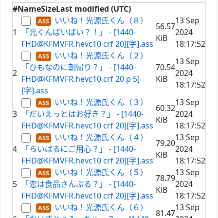
#
Name
Size
Last modified (UTC)
いいね！光源氏くん（８）
13 Sep
56.57
1
「光くんばいばい？！」 - [1440-
2024
KiB
FHD@KFMVFR.hevc10 crf 20][字].ass
18:17:52
いいね！光源氏くん（２）
13 Sep
「ひもなのに朝帰り？」 - [1440-
70.54
2
2024
FHD@KFMVFR.hevc10 crf 20 p 5]
KiB
18:17:52
[字].ass
いいね！光源氏くん（３）
13 Sep
60.32
3
「だいえっとはお好き？」 - [1440-
2024
KiB
FHD@KFMVFR.hevc10 crf 20][字].ass
18:17:52
いいね！光源氏くん（４）
13 Sep
79.20
4
「らいばるにご用心？」 - [1440-
2024
KiB
FHD@KFMVFR.hevc10 crf 20][字].ass
18:17:52
いいね！光源氏くん（５）
13 Sep
78.79
5
「恋は食品さんぷる？」 - [1440-
2024
KiB
FHD@KFMVFR.hevc10 crf 20][字].ass
18:17:52
いいね！光源氏くん（６）
13 Sep
81.47