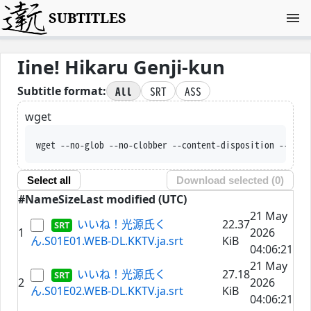
SUBTITLES
Iine! Hikaru Genji-kun
All
SRT
ASS
Subtitle format:
wget
wget --no-glob --no-clobber --content-disposition -
Select all
Download selected (
0
)
#
Name
Size
Last modified (UTC)
21 May
いいね！光源氏く
22.37
1
2026
ん.S01E01.WEB-DL.KKTV.ja.srt
KiB
04:06:21
21 May
いいね！光源氏く
27.18
2
2026
ん.S01E02.WEB-DL.KKTV.ja.srt
KiB
04:06:21