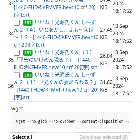
33
2024
[1440-FHD@KFMVFR.hevc10 crf 20]
KiB
18:17:52
[字].srt
いいね！光源氏くん し～ず
13 Sep
ん２（４）いとをかし、ふぉ～えば
27.45
34
2024
～！？ - [1440-FHD@KFMVFR.hevc10
KiB
18:17:52
crf 20][字].srt
いいね！光源氏くん（１）
13 Sep
26.04
35
「平安のいけめん現る？」 - [1440-
2024
KiB
FHD@KFMVFR.hevc10 crf 20][字].srt
18:17:52
いいね！光源氏くん し～ず
13 Sep
ん２（１）「光くんの妻あらわる？」
31.60
36
2024
- [1440-FHD@KFMVFR.hevc10 crf 20]
KiB
18:17:52
[字].srt
wget
wget --no-glob --no-clobber --content-disposition --trus
Select all
Download selected (
0
)