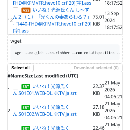
FHD@KFMVFR.hevc10 crf 20][字].ass
18:17:52
いいね！光源氏くん し～ず
13 Sep
ん２（１）「光くんの妻あらわる？」
75.01
12
2024
- [1440-FHD@KFMVFR.hevc10 crf 20]
KiB
18:17:52
[字].ass
wget
wget --no-glob --no-clobber --conte
Select all
Download selected (
0
)
#
Name
Size
Last modified (UTC)
21 May
いいね！光源氏く
22.37
1
2026
ん.S01E01.WEB-DL.KKTV.ja.srt
KiB
04:06:21
21 May
いいね！光源氏く
27.18
2
2026
ん.S01E02.WEB-DL.KKTV.ja.srt
KiB
04:06:21
21 May
いいね！光源氏く
22.46