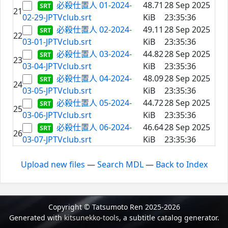
必殺仕置人 01-2024-
48.71
28 Sep 2025
21
02-29-JPTVclub.srt
KiB
23:35:36
必殺仕置人 02-2024-
49.11
28 Sep 2025
22
03-01-JPTVclub.srt
KiB
23:35:36
必殺仕置人 03-2024-
44.82
28 Sep 2025
23
03-04-JPTVclub.srt
KiB
23:35:36
必殺仕置人 04-2024-
48.09
28 Sep 2025
24
03-05-JPTVclub.srt
KiB
23:35:36
必殺仕置人 05-2024-
44.72
28 Sep 2025
25
03-06-JPTVclub.srt
KiB
23:35:36
必殺仕置人 06-2024-
46.64
28 Sep 2025
26
03-07-JPTVclub.srt
KiB
23:35:36
Upload new files
—
Search MDL
—
Back to Index
Copyright © Tatsumoto Ren 2025-2026
Generated with
kitsunekko-tools
, a subtitle catalog generator.