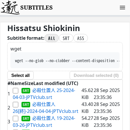
SUBTITLES
Hissatsu Shiokinin
All
SRT
ASS
Subtitle format:
wget
wget --no-glob --no-clobber --content-disposition --trus
Select all
Download selected (
0
)
#
Name
Size
Last modified (UTC)
必殺仕置人 25-2024-
45.62
28 Sep 2025
1
04-03-JPTVclub.srt
KiB
23:35:36
必殺仕置人
43.40
28 Sep 2025
2
26[終]-2024-04-04-JPTVclub.srt
KiB
23:35:36
必殺仕置人 19-2024-
54.27
28 Sep 2025
3
03-26-JPTVclub.srt
KiB
23:35:36