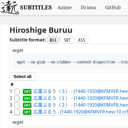
SUBTITLES
Anime
Drama
GitHub
Hiroshige Buruu
All
SRT
ASS
Subtitle format:
wget
wget --no-glob --no-clobber --content-disposition --tru
Select all
#
1
広重ぶるう（３） - [1440-1920@KFMVFR.hevc10 
2
広重ぶるう（１） - [1440-1920@KFMVFR.hevc10 
3
広重ぶるう（２） - [1440-1920@KFMVFR.hevc10 
4
広重ぶるう - [1440-1920@KFMVFR.hevc10 crf 2
wget