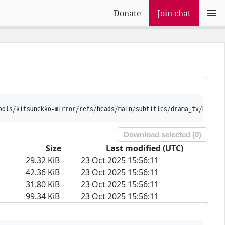
Donate
Join chat
ools/kitsunekko-mirror/refs/heads/main/subtitles/drama_tv/Hirosh
Download selected (
0
)
Size
Last modified (UTC)
29.32 KiB
23 Oct 2025 15:56:11
42.36 KiB
23 Oct 2025 15:56:11
31.80 KiB
23 Oct 2025 15:56:11
99.34 KiB
23 Oct 2025 15:56:11