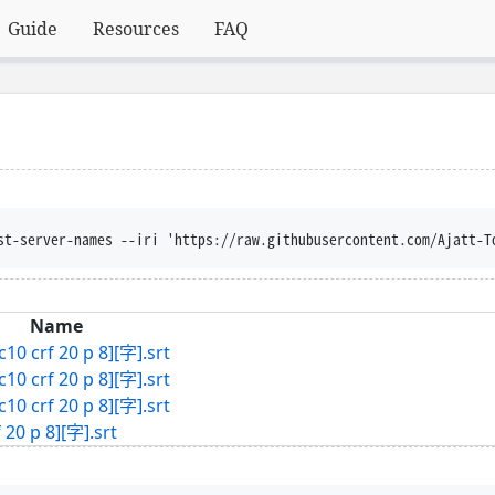
Guide
Resources
FAQ
st-server-names --iri 'https://raw.githubusercontent.com/Ajatt-T
Name
crf 20 p 8][字].srt
crf 20 p 8][字].srt
crf 20 p 8][字].srt
0 p 8][字].srt