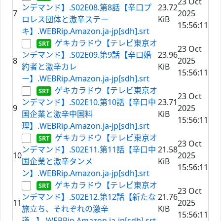
23 Oct
ンデマンド】.S02E08.第8話【辛口プ
23.72
7
2025
ロレス団体と激辛ステー
KiB
15:56:11
キ】.WEBRip.Amazon.ja-jp[sdh].srt
ゲキカラドウ【テレビ東京オ
23 Oct
ンデマンド】.S02E09.第9話【辛口婚
23.96
8
2025
約者と激辛カレ
KiB
15:56:11
ー】.WEBRip.Amazon.ja-jp[sdh].srt
ゲキカラドウ【テレビ東京オ
23 Oct
ンデマンド】.S02E10.第10話【辛口中
23.71
9
2025
国企業と激辛中国料
KiB
15:56:11
理】.WEBRip.Amazon.ja-jp[sdh].srt
ゲキカラドウ【テレビ東京オ
23 Oct
ンデマンド】.S02E11.第11話【辛口中
21.58
10
2025
国企業と激辛タンメ
KiB
15:56:11
ン】.WEBRip.Amazon.ja-jp[sdh].srt
ゲキカラドウ【テレビ東京オ
23 Oct
ンデマンド】.S02E12.第12話【新たな
21.76
11
2025
旅立ち、それぞれの激辛
KiB
15:56:11
道…】.WEBRip.Amazon.ja-jp[sdh].srt