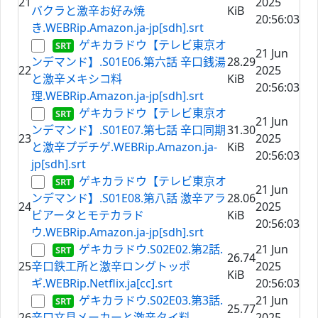
21
2025
バクラと激辛お好み焼
KiB
20:56:03
き.WEBRip.Amazon.ja-jp[sdh].srt
ゲキカラドウ【テレビ東京オ
21 Jun
ンデマンド】.S01E06.第六話 辛口銭湯
28.29
22
2025
と激辛メキシコ料
KiB
20:56:03
理.WEBRip.Amazon.ja-jp[sdh].srt
ゲキカラドウ【テレビ東京オ
21 Jun
ンデマンド】.S01E07.第七話 辛口同期
31.30
23
2025
と激辛プデチゲ.WEBRip.Amazon.ja-
KiB
20:56:03
jp[sdh].srt
ゲキカラドウ【テレビ東京オ
21 Jun
ンデマンド】.S01E08.第八話 激辛アラ
28.06
24
2025
ビアータとモテカラド
KiB
20:56:03
ウ.WEBRip.Amazon.ja-jp[sdh].srt
ゲキカラドウ.S02E02.第2話.
21 Jun
26.74
25
辛口鉄工所と激辛ロングトッポ
2025
KiB
ギ.WEBRip.Netflix.ja[cc].srt
20:56:03
ゲキカラドウ.S02E03.第3話.
21 Jun
25.77
26
辛口文具メーカーと激辛タイ料
2025