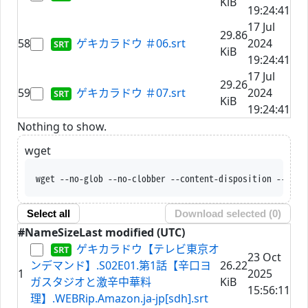
KiB
19:24:41
17 Jul
29.86
58
ゲキカラドウ ＃06.srt
2024
KiB
19:24:41
17 Jul
29.26
59
ゲキカラドウ ＃07.srt
2024
KiB
19:24:41
Nothing to show.
wget
wget --no-glob --no-clobbe
Select all
Download selected (
0
)
#
Name
Size
Last modified (UTC)
ゲキカラドウ【テレビ東京オ
23 Oct
ンデマンド】.S02E01.第1話【辛口ヨ
26.22
1
2025
ガスタジオと激辛中華料
KiB
15:56:11
理】.WEBRip.Amazon.ja-jp[sdh].srt