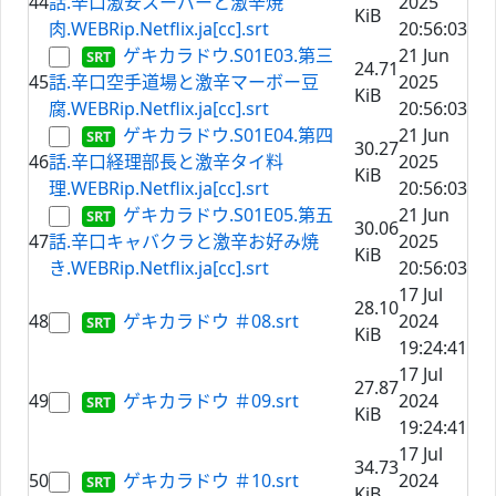
44
話.辛口激安スーパーと激辛焼
2025
KiB
肉.WEBRip.Netflix.ja[cc].srt
20:56:03
ゲキカラドウ.S01E03.第三
21 Jun
24.71
45
話.辛口空手道場と激辛マーボー豆
2025
KiB
腐.WEBRip.Netflix.ja[cc].srt
20:56:03
ゲキカラドウ.S01E04.第四
21 Jun
30.27
46
話.辛口経理部長と激辛タイ料
2025
KiB
理.WEBRip.Netflix.ja[cc].srt
20:56:03
ゲキカラドウ.S01E05.第五
21 Jun
30.06
47
話.辛口キャバクラと激辛お好み焼
2025
KiB
き.WEBRip.Netflix.ja[cc].srt
20:56:03
17 Jul
28.10
48
ゲキカラドウ ＃08.srt
2024
KiB
19:24:41
17 Jul
27.87
49
ゲキカラドウ ＃09.srt
2024
KiB
19:24:41
17 Jul
34.73
50
ゲキカラドウ ＃10.srt
2024
KiB