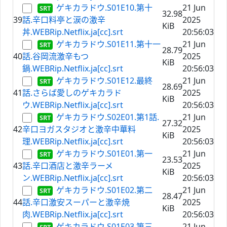
ゲキカラドウ.S01E10.第十
21 Jun
32.98
39
話.辛口料亭と涙の激辛
2025
KiB
丼.WEBRip.Netflix.ja[cc].srt
20:56:03
ゲキカラドウ.S01E11.第十一
21 Jun
28.79
40
話.谷岡流激辛もつ
2025
KiB
鍋.WEBRip.Netflix.ja[cc].srt
20:56:03
ゲキカラドウ.S01E12.最終
21 Jun
28.69
41
話.さらば愛しのゲキカラド
2025
KiB
ウ.WEBRip.Netflix.ja[cc].srt
20:56:03
ゲキカラドウ.S02E01.第1話.
21 Jun
27.32
42
辛口ヨガスタジオと激辛中華料
2025
KiB
理.WEBRip.Netflix.ja[cc].srt
20:56:03
ゲキカラドウ.S01E01.第一
21 Jun
23.53
43
話.辛口酒店と激辛ラーメ
2025
KiB
ン.WEBRip.Netflix.ja[cc].srt
20:56:03
ゲキカラドウ.S01E02.第二
21 Jun
28.47
44
話.辛口激安スーパーと激辛焼
2025
KiB
肉.WEBRip.Netflix.ja[cc].srt
20:56:03
ゲキカラドウ.S01E03.第三
21 Jun