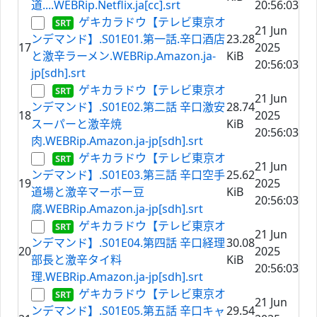
道....WEBRip.Netflix.ja[cc].srt
20:56:03
ゲキカラドウ【テレビ東京オ
21 Jun
ンデマンド】.S01E01.第一話.辛口酒店
23.28
17
2025
と激辛ラーメン.WEBRip.Amazon.ja-
KiB
20:56:03
jp[sdh].srt
ゲキカラドウ【テレビ東京オ
21 Jun
ンデマンド】.S01E02.第二話 辛口激安
28.74
18
2025
スーパーと激辛焼
KiB
20:56:03
肉.WEBRip.Amazon.ja-jp[sdh].srt
ゲキカラドウ【テレビ東京オ
21 Jun
ンデマンド】.S01E03.第三話 辛口空手
25.62
19
2025
道場と激辛マーボー豆
KiB
20:56:03
腐.WEBRip.Amazon.ja-jp[sdh].srt
ゲキカラドウ【テレビ東京オ
21 Jun
ンデマンド】.S01E04.第四話 辛口経理
30.08
20
2025
部長と激辛タイ料
KiB
20:56:03
理.WEBRip.Amazon.ja-jp[sdh].srt
ゲキカラドウ【テレビ東京オ
21 Jun
ンデマンド】.S01E05.第五話 辛口キャ
29.54