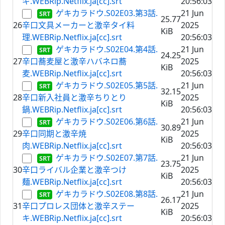
ギ.WEBRip.Netflix.ja[cc].srt
20:56:03
ゲキカラドウ.S02E03.第3話.
21 Jun
25.77
26
辛口文具メーカーと激辛タイ料
2025
KiB
理.WEBRip.Netflix.ja[cc].srt
20:56:03
ゲキカラドウ.S02E04.第4話.
21 Jun
24.25
27
辛口蕎麦屋と激辛ハバネロ蕎
2025
KiB
麦.WEBRip.Netflix.ja[cc].srt
20:56:03
ゲキカラドウ.S02E05.第5話.
21 Jun
32.15
28
辛口新入社員と激辛ちりとり
2025
KiB
鍋.WEBRip.Netflix.ja[cc].srt
20:56:03
ゲキカラドウ.S02E06.第6話.
21 Jun
30.89
29
辛口同期と激辛焼
2025
KiB
肉.WEBRip.Netflix.ja[cc].srt
20:56:03
ゲキカラドウ.S02E07.第7話.
21 Jun
23.75
30
辛口ライバル企業と激辛つけ
2025
KiB
麺.WEBRip.Netflix.ja[cc].srt
20:56:03
ゲキカラドウ.S02E08.第8話.
21 Jun
26.17
31
辛口プロレス団体と激辛ステー
2025
KiB
キ.WEBRip.Netflix.ja[cc].srt
20:56:03