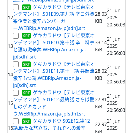
ゲキカラドウ【テレビ東京オ
21 Jun
ンデマンド】.S01E09.第九話 辛口外資
28.03
12
2025
系企業と激辛ハンバーガ
KiB
20:56:03
ー.WEBRip.Amazon.ja-jp[sdh].srt
ゲキカラドウ【テレビ東京オ
21 Jun
ンデマンド】.S01E10.第十話 辛口料亭
33.14
13
2025
と涙の激辛丼.WEBRip.Amazon.ja-
KiB
20:56:03
jp[sdh].srt
ゲキカラドウ【テレビ東京オ
21 Jun
ンデマンド】.S01E11.第十一話 谷岡流
28.02
14
2025
激辛もつ鍋.WEBRip.Amazon.ja-
KiB
20:56:03
jp[sdh].srt
ゲキカラドウ【テレビ東京オ
21 Jun
ンデマンド】.S01E12.最終話 さらば愛
27.81
15
2025
しのゲキカラド
KiB
20:56:03
ウ.WEBRip.Amazon.ja-jp[sdh].srt
ゲキカラドウ.S02E12.第12
21 Jun
22.97
16
話.新たな旅立ち、それぞれの激辛
2025
KiB