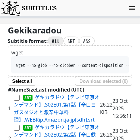
SUBTITLES
Gekikaradou
All
SRT
ASS
Subtitle format:
wget
wget --no-glob --no-clobbe
Select all
Download selected (
0
)
#
Name
Size
Last modified (UTC)
ゲキカラドウ【テレビ東京オ
23 Oct
ンデマンド】.S02E01.第1話【辛口ヨ
26.22
1
2025
ガスタジオと激辛中華料
KiB
15:56:11
理】.WEBRip.Amazon.ja-jp[sdh].srt
ゲキカラドウ【テレビ東京オ
23 Oct
ンデマンド】.S02E02.第2話【辛口鉄
26.28
2
2025