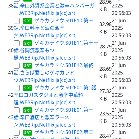
28.96
38
話.辛口外資系企業と激辛ハンバーガ
2025
KiB
ー.WEBRip.Netflix.ja[cc].srt
20:56:03
ゲキカラドウ.S01E10.第十
21 Jun
32.98
39
話.辛口料亭と涙の激辛
2025
KiB
丼.WEBRip.Netflix.ja[cc].srt
20:56:03
ゲキカラドウ.S01E11.第十一
21 Jun
28.79
40
話.谷岡流激辛もつ
2025
KiB
鍋.WEBRip.Netflix.ja[cc].srt
20:56:03
ゲキカラドウ.S01E12.最終
21 Jun
28.69
41
話.さらば愛しのゲキカラド
2025
KiB
ウ.WEBRip.Netflix.ja[cc].srt
20:56:03
ゲキカラドウ.S02E01.第1話.
21 Jun
27.32
42
辛口ヨガスタジオと激辛中華料
2025
KiB
理.WEBRip.Netflix.ja[cc].srt
20:56:03
ゲキカラドウ.S01E01.第一
21 Jun
23.53
43
話.辛口酒店と激辛ラーメ
2025
KiB
ン.WEBRip.Netflix.ja[cc].srt
20:56:03
ゲキカラドウ.S01E02.第二
21 Jun
28.47