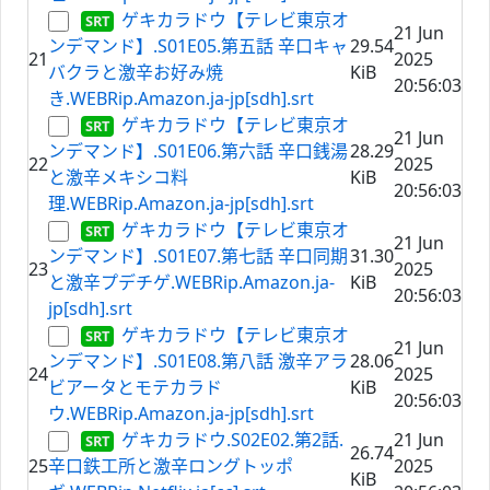
ゲキカラドウ【テレビ東京オ
21 Jun
ンデマンド】.S01E05.第五話 辛口キャ
29.54
21
2025
バクラと激辛お好み焼
KiB
20:56:03
き.WEBRip.Amazon.ja-jp[sdh].srt
ゲキカラドウ【テレビ東京オ
21 Jun
ンデマンド】.S01E06.第六話 辛口銭湯
28.29
22
2025
と激辛メキシコ料
KiB
20:56:03
理.WEBRip.Amazon.ja-jp[sdh].srt
ゲキカラドウ【テレビ東京オ
21 Jun
ンデマンド】.S01E07.第七話 辛口同期
31.30
23
2025
と激辛プデチゲ.WEBRip.Amazon.ja-
KiB
20:56:03
jp[sdh].srt
ゲキカラドウ【テレビ東京オ
21 Jun
ンデマンド】.S01E08.第八話 激辛アラ
28.06
24
2025
ビアータとモテカラド
KiB
20:56:03
ウ.WEBRip.Amazon.ja-jp[sdh].srt
ゲキカラドウ.S02E02.第2話.
21 Jun
26.74
25
辛口鉄工所と激辛ロングトッポ
2025
KiB