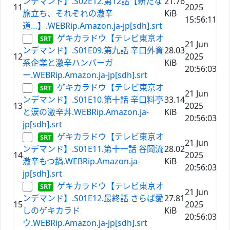
ンデマンド】.S02E12.第12話【新たな
21.76
11
2025
旅立ち、それぞれの激辛
KiB
15:56:11
道…】.WEBRip.Amazon.ja-jp[sdh].srt
ゲキカラドウ【テレビ東京オ
21 Jun
ンデマンド】.S01E09.第九話 辛口外資
28.03
12
2025
系企業と激辛ハンバーガ
KiB
20:56:03
ー.WEBRip.Amazon.ja-jp[sdh].srt
ゲキカラドウ【テレビ東京オ
21 Jun
ンデマンド】.S01E10.第十話 辛口料亭
33.14
13
2025
と涙の激辛丼.WEBRip.Amazon.ja-
KiB
20:56:03
jp[sdh].srt
ゲキカラドウ【テレビ東京オ
21 Jun
ンデマンド】.S01E11.第十一話 谷岡流
28.02
14
2025
激辛もつ鍋.WEBRip.Amazon.ja-
KiB
20:56:03
jp[sdh].srt
ゲキカラドウ【テレビ東京オ
21 Jun
ンデマンド】.S01E12.最終話 さらば愛
27.81
15
2025
しのゲキカラド
KiB
20:56:03
ウ.WEBRip.Amazon.ja-jp[sdh].srt