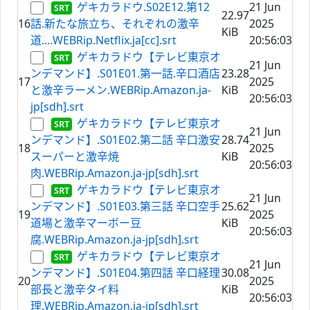
ゲキカラドウ.S02E12.第12
21 Jun
22.97
16
話.新たな旅立ち、それぞれの激辛
2025
KiB
道....WEBRip.Netflix.ja[cc].srt
20:56:03
ゲキカラドウ【テレビ東京オ
21 Jun
ンデマンド】.S01E01.第一話.辛口酒店
23.28
17
2025
と激辛ラーメン.WEBRip.Amazon.ja-
KiB
20:56:03
jp[sdh].srt
ゲキカラドウ【テレビ東京オ
21 Jun
ンデマンド】.S01E02.第二話 辛口激安
28.74
18
2025
スーパーと激辛焼
KiB
20:56:03
肉.WEBRip.Amazon.ja-jp[sdh].srt
ゲキカラドウ【テレビ東京オ
21 Jun
ンデマンド】.S01E03.第三話 辛口空手
25.62
19
2025
道場と激辛マーボー豆
KiB
20:56:03
腐.WEBRip.Amazon.ja-jp[sdh].srt
ゲキカラドウ【テレビ東京オ
21 Jun
ンデマンド】.S01E04.第四話 辛口経理
30.08
20
2025
部長と激辛タイ料
KiB
20:56:03
理.WEBRip.Amazon.ja-jp[sdh].srt