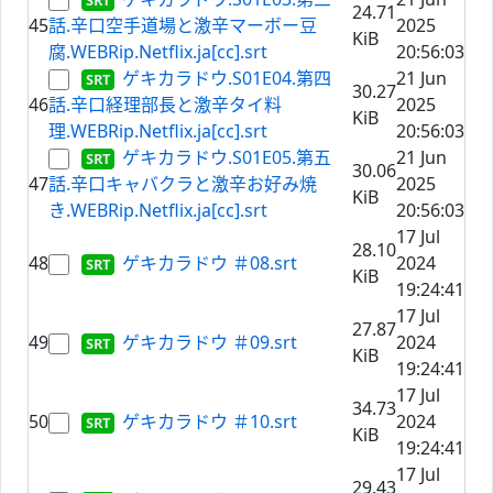
24.71
45
話.辛口空手道場と激辛マーボー豆
2025
KiB
腐.WEBRip.Netflix.ja[cc].srt
20:56:03
ゲキカラドウ.S01E04.第四
21 Jun
30.27
46
話.辛口経理部長と激辛タイ料
2025
KiB
理.WEBRip.Netflix.ja[cc].srt
20:56:03
ゲキカラドウ.S01E05.第五
21 Jun
30.06
47
話.辛口キャバクラと激辛お好み焼
2025
KiB
き.WEBRip.Netflix.ja[cc].srt
20:56:03
17 Jul
28.10
48
ゲキカラドウ ＃08.srt
2024
KiB
19:24:41
17 Jul
27.87
49
ゲキカラドウ ＃09.srt
2024
KiB
19:24:41
17 Jul
34.73
50
ゲキカラドウ ＃10.srt
2024
KiB
19:24:41
17 Jul
29.43