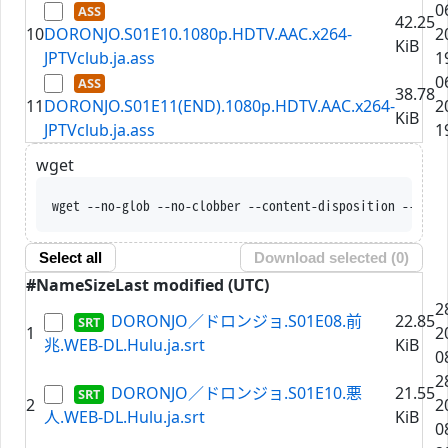
0
42.25
10
DORONJO.S01E10.1080p.HDTV.AAC.x264-
2
KiB
JPTVclub.ja.ass
1
0
38.78
11
DORONJO.S01E11(END).1080p.HDTV.AAC.x264-
2
KiB
JPTVclub.ja.ass
1
wget
wget --no-glob --no-clobber --content-disposition --trus
Select all
Download selected (
0
)
#
Name
Size
Last modified (UTC)
2
DORONJO／ドロンジョ.S01E08.前
22.85
1
2
兆.WEB-DL.Hulu.ja.srt
KiB
0
2
DORONJO／ドロンジョ.S01E10.悪
21.55
2
2
人.WEB-DL.Hulu.ja.srt
KiB
0