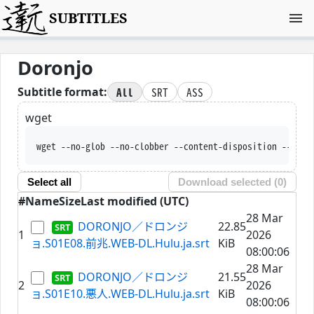
SUBTITLES
Doronjo
All
SRT
ASS
Subtitle format:
wget
wget --no-glob --no-clobber --content-disposition --trus
Select all
Download selected (
0
)
#
Name
Size
Last modified (UTC)
28 Mar
DORONJO／ドロンジ
22.85
1
2026
ョ.S01E08.前兆.WEB-DL.Hulu.ja.srt
KiB
08:00:06
28 Mar
DORONJO／ドロンジ
21.55
2
2026
ョ.S01E10.悪人.WEB-DL.Hulu.ja.srt
KiB
08:00:06