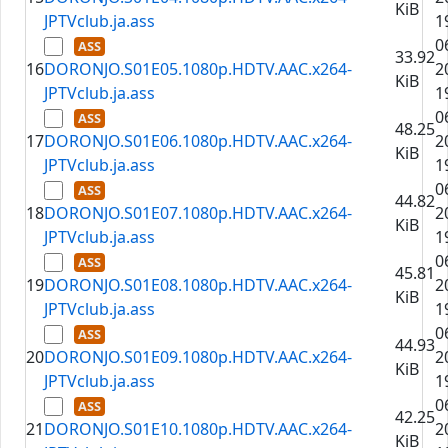
KiB
JPTVclub.ja.ass
1
0
33.92
16
DORONJO.S01E05.1080p.HDTV.AAC.x264-
2
KiB
JPTVclub.ja.ass
1
0
48.25
17
DORONJO.S01E06.1080p.HDTV.AAC.x264-
2
KiB
JPTVclub.ja.ass
1
0
44.82
18
DORONJO.S01E07.1080p.HDTV.AAC.x264-
2
KiB
JPTVclub.ja.ass
1
0
45.81
19
DORONJO.S01E08.1080p.HDTV.AAC.x264-
2
KiB
JPTVclub.ja.ass
1
0
44.93
20
DORONJO.S01E09.1080p.HDTV.AAC.x264-
2
KiB
JPTVclub.ja.ass
1
0
42.25
21
DORONJO.S01E10.1080p.HDTV.AAC.x264-
2
KiB