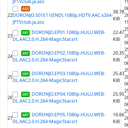
JPTVclub.ja.ass
1
0
38.78
22
DORONJO.S01E11(END).1080p.HDTV.AAC.x264-
2
KiB
JPTVclub.ja.ass
1
2
DORONJO.EP01.1080p.HULU.WEB-
22.47
23
2
DL.AAC2.0.H.264-MagicStar.srt
KiB
0
2
DORONJO.EP02.1080p.HULU.WEB-
20.35
24
2
DL.AAC2.0.H.264-MagicStar.srt
KiB
0
2
DORONJO.EP03.1080p.HULU.WEB-
25.43
25
2
DL.AAC2.0.H.264-MagicStar.srt
KiB
0
2
DORONJO.EP04.1080p.HULU.WEB-
25.95
26
2
DL.AAC2.0.H.264-MagicStar.srt
KiB
0
2
DORONJO.EP05.1080p.HULU.WEB-
16.66
27
2
DL.AAC2.0.H.264-MagicStar.srt
KiB
0