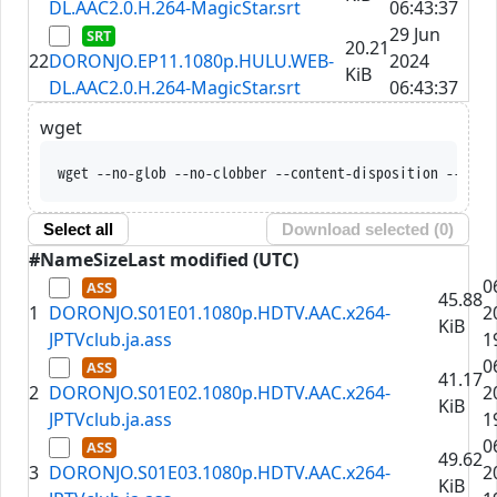
DL.AAC2.0.H.264-MagicStar.srt
06:43:37
29 Jun
20.21
22
DORONJO.EP11.1080p.HULU.WEB-
2024
KiB
DL.AAC2.0.H.264-MagicStar.srt
06:43:37
wget
wget --no-glob --no-clobber --content-disposition --trus
Select all
Download selected (
0
)
#
Name
Size
Last modified (UTC)
0
45.88
1
DORONJO.S01E01.1080p.HDTV.AAC.x264-
2
KiB
JPTVclub.ja.ass
1
0
41.17
2
DORONJO.S01E02.1080p.HDTV.AAC.x264-
2
KiB
JPTVclub.ja.ass
1
0
49.62
3
DORONJO.S01E03.1080p.HDTV.AAC.x264-
2
KiB