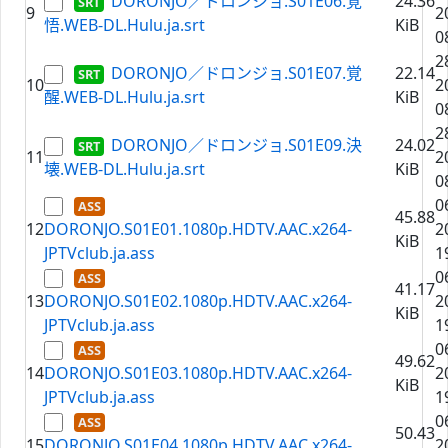
DORONJO／ドロンジョ.S01E06.覚
24.36
9
2
悟.WEB-DL.Hulu.ja.srt
KiB
0
2
DORONJO／ドロンジョ.S01E07.覚
22.14
10
2
醒.WEB-DL.Hulu.ja.srt
KiB
0
2
DORONJO／ドロンジョ.S01E09.決
24.02
11
2
壊.WEB-DL.Hulu.ja.srt
KiB
0
0
45.88
12
DORONJO.S01E01.1080p.HDTV.AAC.x264-
2
KiB
JPTVclub.ja.ass
1
0
41.17
13
DORONJO.S01E02.1080p.HDTV.AAC.x264-
2
KiB
JPTVclub.ja.ass
1
0
49.62
14
DORONJO.S01E03.1080p.HDTV.AAC.x264-
2
KiB
JPTVclub.ja.ass
1
0
50.43
15
DORONJO.S01E04.1080p.HDTV.AAC.x264-
2