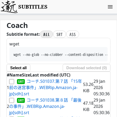
SUBTITLES
Coach
All
SRT
ASS
Subtitle format:
wget
wget --no-glob --no-clobber --content-disposition --trus
Select all
Download selected (
0
)
#
Name
Size
Last modified (UTC)
コーチ.S01E07.第７話 「15年
29 Jan
53.26
1
前の迷宮事件」.WEBRip.Amazon.ja-
2026
KiB
jp[sdh].srt
05:30:36
コーチ.S01E08.第８話 「最後
29 Jan
47.18
2
の事件」.WEBRip.Amazon.ja-
2026
KiB
jp[sdh].srt
05:30:36