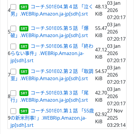
03 Jan
コーチ.S01E04.第４話 「泣く
48.13
4
2026
男」.WEBRip.Amazon.ja-jp[sdh].srt
KiB
07:20:17
03 Jan
コーチ.S01E05.第５話 「爆
55.47
5
2026
破」.WEBRip.Amazon.ja-jp[sdh].srt
KiB
07:20:17
コーチ.S01E06.第６話 「終わ
03 Jan
47.12
6
らない事件」.WEBRip.Amazon.ja-
2026
KiB
jp[sdh].srt
07:20:17
03 Jan
コーチ.S01E02.第２話 「取調
54.57
7
2026
室」.WEBRip.Amazon.ja-jp[sdh].srt
KiB
07:20:17
03 Jan
コーチ.S01E03.第３話 「尾
42.70
8
2026
行」.WEBRip.Amazon.ja-jp[sdh].srt
KiB
07:20:17
コーチ.S01E01.第１話 「55歳
27 Nov
62.92
9
の新米刑事! 」.WEBRip.Amazon.ja-
2025
KiB
jp[sdh].srt
03:29:14