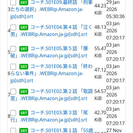
コーチ.S01E09.最終話 「刑事
29 Jan
44.23
3
たちの選択」.WEBRip.Amazon.ja-
2026
KiB
jp[sdh].srt
05:30:36
03 Jan
コーチ.S01E04.第４話 「泣く
48.13
4
2026
男」.WEBRip.Amazon.ja-jp[sdh].srt
KiB
07:20:17
03 Jan
コーチ.S01E05.第５話 「爆
55.47
5
2026
破」.WEBRip.Amazon.ja-jp[sdh].srt
KiB
07:20:17
コーチ.S01E06.第６話 「終わ
03 Jan
47.12
6
らない事件」.WEBRip.Amazon.ja-
2026
KiB
jp[sdh].srt
07:20:17
03 Jan
コーチ.S01E02.第２話 「取調
54.57
7
2026
室」.WEBRip.Amazon.ja-jp[sdh].srt
KiB
07:20:17
03 Jan
コーチ.S01E03.第３話 「尾
42.70
8
2026
行」.WEBRip.Amazon.ja-jp[sdh].srt
KiB
07:20:17
コーチ.S01E01.第１話 「55歳
27 Nov