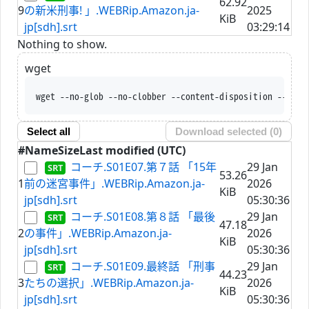
62.92
9
の新米刑事! 」.WEBRip.Amazon.ja-
2025
KiB
jp[sdh].srt
03:29:14
Nothing to show.
wget
wget --no-glob --no-clobber --content-disposition --trus
Select all
Download selected (
0
)
#
Name
Size
Last modified (UTC)
コーチ.S01E07.第７話 「15年
29 Jan
53.26
1
前の迷宮事件」.WEBRip.Amazon.ja-
2026
KiB
jp[sdh].srt
05:30:36
コーチ.S01E08.第８話 「最後
29 Jan
47.18
2
の事件」.WEBRip.Amazon.ja-
2026
KiB
jp[sdh].srt
05:30:36
コーチ.S01E09.最終話 「刑事
29 Jan
44.23
3
たちの選択」.WEBRip.Amazon.ja-
2026
KiB
jp[sdh].srt
05:30:36