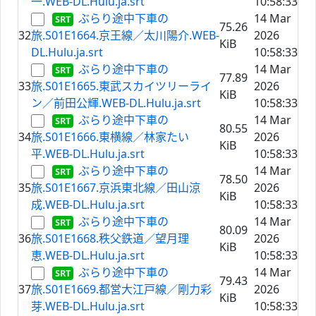
一.WEB-DL.Hulu.ja.srt
10:58:33
ぶらり途中下車の
14 Mar
75.26
32
旅.S01E1664.京王線／太川陽介.WEB-
2026
KiB
DL.Hulu.ja.srt
10:58:33
ぶらり途中下車の
14 Mar
77.89
33
旅.S01E1665.東武スカイツリーライ
2026
KiB
ン／前田公輝.WEB-DL.Hulu.ja.srt
10:58:33
ぶらり途中下車の
14 Mar
80.55
34
旅.S01E1666.東横線／林家たい
2026
KiB
平.WEB-DL.Hulu.ja.srt
10:58:33
ぶらり途中下車の
14 Mar
78.50
35
旅.S01E1667.京浜東北線／田山涼
2026
KiB
成.WEB-DL.Hulu.ja.srt
10:58:33
ぶらり途中下車の
14 Mar
80.09
36
旅.S01E1668.秩父鉄道／望月理
2026
KiB
恵.WEB-DL.Hulu.ja.srt
10:58:33
ぶらり途中下車の
14 Mar
79.43
37
旅.S01E1669.都営大江戸線／剛力彩
2026
KiB
芽.WEB-DL.Hulu.ja.srt
10:58:33