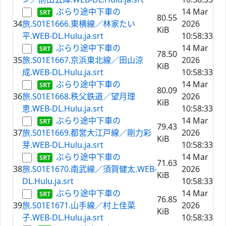
ぶらり途中下車の
14 Mar
80.55
34
旅.S01E1666.東横線／林家たい
2026
KiB
平.WEB-DL.Hulu.ja.srt
10:58:33
ぶらり途中下車の
14 Mar
78.50
35
旅.S01E1667.京浜東北線／田山涼
2026
KiB
成.WEB-DL.Hulu.ja.srt
10:58:33
ぶらり途中下車の
14 Mar
80.09
36
旅.S01E1668.秩父鉄道／望月理
2026
KiB
恵.WEB-DL.Hulu.ja.srt
10:58:33
ぶらり途中下車の
14 Mar
79.43
37
旅.S01E1669.都営大江戸線／剛力彩
2026
KiB
芽.WEB-DL.Hulu.ja.srt
10:58:33
ぶらり途中下車の
14 Mar
71.63
38
旅.S01E1670.南武線／須賀健太.WEB-
2026
KiB
DL.Hulu.ja.srt
10:58:33
ぶらり途中下車の
14 Mar
76.85
39
旅.S01E1671.山手線／村上佳菜
2026
KiB
子.WEB-DL.Hulu.ja.srt
10:58:33