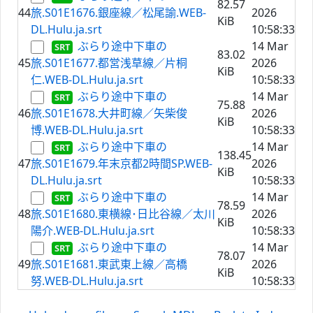
82.57
44
旅.S01E1676.銀座線／松尾諭.WEB-
2026
KiB
DL.Hulu.ja.srt
10:58:33
ぶらり途中下車の
14 Mar
83.02
45
旅.S01E1677.都営浅草線／片桐
2026
KiB
仁.WEB-DL.Hulu.ja.srt
10:58:33
ぶらり途中下車の
14 Mar
75.88
46
旅.S01E1678.大井町線／矢柴俊
2026
KiB
博.WEB-DL.Hulu.ja.srt
10:58:33
ぶらり途中下車の
14 Mar
138.45
47
旅.S01E1679.年末京都2時間SP.WEB-
2026
KiB
DL.Hulu.ja.srt
10:58:33
ぶらり途中下車の
14 Mar
78.59
48
旅.S01E1680.東横線･日比谷線／太川
2026
KiB
陽介.WEB-DL.Hulu.ja.srt
10:58:33
ぶらり途中下車の
14 Mar
78.07
49
旅.S01E1681.東武東上線／高橋
2026
KiB
努.WEB-DL.Hulu.ja.srt
10:58:33