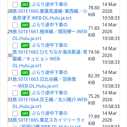
ぶらり途中下車の
14 Mar
78.60
28
旅.S01E1660.東葉高速線･東西線／小
2026
KiB
島奈津子.WEB-DL.Hulu.ja.srt
10:58:33
ぶらり途中下車の
14 Mar
71.83
29
旅.S01E1661.根岸線／塚田僚一.WEB-
2026
KiB
DL.Hulu.ja.srt
10:58:33
ぶらり途中下車の
14 Mar
旅.S01E1662.ひたちなか海浜鉄道･常
74.56
30
2026
磐線／キュヒョン.WEB-
KiB
10:58:33
DL.Hulu.ja.srt
ぶらり途中下車の
14 Mar
82.39
31
旅.S01E1663.日比谷線／羽鳥慎
2026
KiB
一.WEB-DL.Hulu.ja.srt
10:58:33
ぶらり途中下車の
14 Mar
75.26
32
旅.S01E1664.京王線／太川陽介.WEB-
2026
KiB
DL.Hulu.ja.srt
10:58:33
ぶらり途中下車の
14 Mar
77.89
33
旅.S01E1665.東武スカイツリーライ
2026
KiB
ン／前田公輝.WEB-DL.Hulu.ja.srt
10:58:33