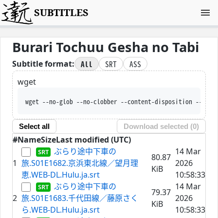
SUBTITLES
Burari Tochuu Gesha no Tabi
All
SRT
ASS
Subtitle format:
wget
wget --no-glob --no-clobber --con
Select all
Download selected (
0
)
#
Name
Size
Last modified (UTC)
ぶらり途中下車の
14 Mar
80.87
1
旅.S01E1682.京浜東北線／望月理
2026
KiB
恵.WEB-DL.Hulu.ja.srt
10:58:33
ぶらり途中下車の
14 Mar
79.37
2
旅.S01E1683.千代田線／藤原さく
2026
KiB
ら.WEB-DL.Hulu.ja.srt
10:58:33