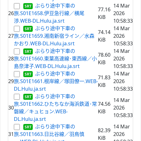
ぶらり途中下車の
14 Mar
77.16
26
旅.S01E1658.伊豆急行線／横尾
2026
KiB
渉.WEB-DL.Hulu.ja.srt
10:58:33
ぶらり途中下車の
14 Mar
74.14
27
旅.S01E1659.湘南新宿ライン／水森
2026
KiB
かおり.WEB-DL.Hulu.ja.srt
10:58:33
ぶらり途中下車の
14 Mar
78.60
28
旅.S01E1660.東葉高速線･東西線／小
2026
KiB
島奈津子.WEB-DL.Hulu.ja.srt
10:58:33
ぶらり途中下車の
14 Mar
71.83
29
旅.S01E1661.根岸線／塚田僚一.WEB-
2026
KiB
DL.Hulu.ja.srt
10:58:33
ぶらり途中下車の
14 Mar
旅.S01E1662.ひたちなか海浜鉄道･常
74.56
30
2026
磐線／キュヒョン.WEB-
KiB
10:58:33
DL.Hulu.ja.srt
ぶらり途中下車の
14 Mar
82.39
31
旅.S01E1663.日比谷線／羽鳥慎
2026
KiB