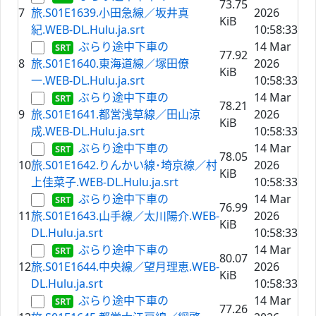
73.75
7
旅.S01E1639.小田急線／坂井真
2026
KiB
紀.WEB-DL.Hulu.ja.srt
10:58:33
ぶらり途中下車の
14 Mar
77.92
8
旅.S01E1640.東海道線／塚田僚
2026
KiB
一.WEB-DL.Hulu.ja.srt
10:58:33
ぶらり途中下車の
14 Mar
78.21
9
旅.S01E1641.都営浅草線／田山涼
2026
KiB
成.WEB-DL.Hulu.ja.srt
10:58:33
ぶらり途中下車の
14 Mar
78.05
10
旅.S01E1642.りんかい線･埼京線／村
2026
KiB
上佳菜子.WEB-DL.Hulu.ja.srt
10:58:33
ぶらり途中下車の
14 Mar
76.99
11
旅.S01E1643.山手線／太川陽介.WEB-
2026
KiB
DL.Hulu.ja.srt
10:58:33
ぶらり途中下車の
14 Mar
80.07
12
旅.S01E1644.中央線／望月理恵.WEB-
2026
KiB
DL.Hulu.ja.srt
10:58:33
ぶらり途中下車の
14 Mar
77.26