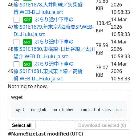
75.88
46
旅.S01E1678.大井町線／矢柴俊
2026
KiB
博.WEB-DL.Hulu.ja.srt
10:58:33
ぶらり途中下車の
14 Mar
138.45
47
旅.S01E1679.年末京都2時間SP.WEB-
2026
KiB
DL.Hulu.ja.srt
10:58:33
ぶらり途中下車の
14 Mar
78.59
48
旅.S01E1680.東横線･日比谷線／太川
2026
KiB
陽介.WEB-DL.Hulu.ja.srt
10:58:33
ぶらり途中下車の
14 Mar
78.07
49
旅.S01E1681.東武東上線／高橋
2026
KiB
努.WEB-DL.Hulu.ja.srt
10:58:33
Nothing to show.
wget
wget --no-glob --no-clobber --con
Select all
Download selected (
0
)
#
Name
Size
Last modified (UTC)