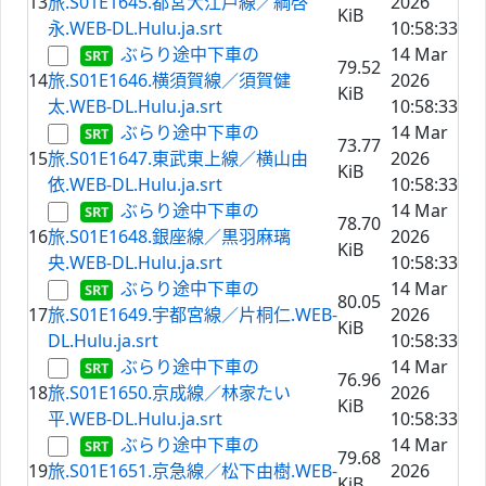
13
旅.S01E1645.都営大江戸線／綱啓
2026
KiB
永.WEB-DL.Hulu.ja.srt
10:58:33
ぶらり途中下車の
14 Mar
79.52
14
旅.S01E1646.横須賀線／須賀健
2026
KiB
太.WEB-DL.Hulu.ja.srt
10:58:33
ぶらり途中下車の
14 Mar
73.77
15
旅.S01E1647.東武東上線／横山由
2026
KiB
依.WEB-DL.Hulu.ja.srt
10:58:33
ぶらり途中下車の
14 Mar
78.70
16
旅.S01E1648.銀座線／黒羽麻璃
2026
KiB
央.WEB-DL.Hulu.ja.srt
10:58:33
ぶらり途中下車の
14 Mar
80.05
17
旅.S01E1649.宇都宮線／片桐仁.WEB-
2026
KiB
DL.Hulu.ja.srt
10:58:33
ぶらり途中下車の
14 Mar
76.96
18
旅.S01E1650.京成線／林家たい
2026
KiB
平.WEB-DL.Hulu.ja.srt
10:58:33
ぶらり途中下車の
14 Mar
79.68
19
旅.S01E1651.京急線／松下由樹.WEB-
2026
KiB