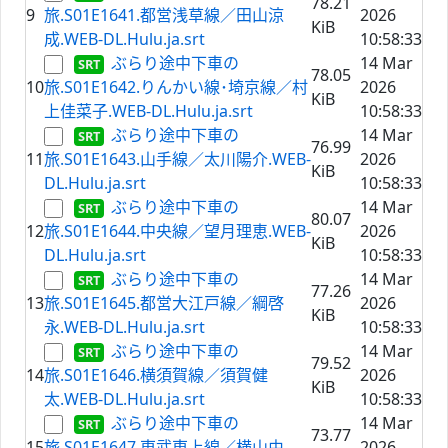
78.21
9
旅.S01E1641.都営浅草線／田山涼
2026
KiB
成.WEB-DL.Hulu.ja.srt
10:58:33
ぶらり途中下車の
14 Mar
78.05
10
旅.S01E1642.りんかい線･埼京線／村
2026
KiB
上佳菜子.WEB-DL.Hulu.ja.srt
10:58:33
ぶらり途中下車の
14 Mar
76.99
11
旅.S01E1643.山手線／太川陽介.WEB-
2026
KiB
DL.Hulu.ja.srt
10:58:33
ぶらり途中下車の
14 Mar
80.07
12
旅.S01E1644.中央線／望月理恵.WEB-
2026
KiB
DL.Hulu.ja.srt
10:58:33
ぶらり途中下車の
14 Mar
77.26
13
旅.S01E1645.都営大江戸線／綱啓
2026
KiB
永.WEB-DL.Hulu.ja.srt
10:58:33
ぶらり途中下車の
14 Mar
79.52
14
旅.S01E1646.横須賀線／須賀健
2026
KiB
太.WEB-DL.Hulu.ja.srt
10:58:33
ぶらり途中下車の
14 Mar
73.77
15
旅.S01E1647.東武東上線／横山由
2026