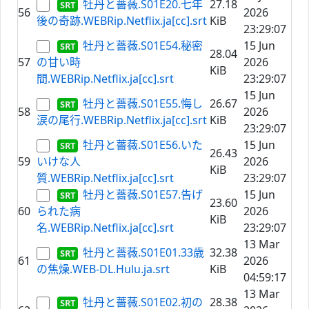
牡丹と薔薇.S01E20.七年
27.18
56
2026
後の奇跡.WEBRip.Netflix.ja[cc].srt
KiB
23:29:07
牡丹と薔薇.S01E54.秘密
15 Jun
28.04
57
の甘い時
2026
KiB
間.WEBRip.Netflix.ja[cc].srt
23:29:07
15 Jun
牡丹と薔薇.S01E55.悔し
26.67
58
2026
涙の尾行.WEBRip.Netflix.ja[cc].srt
KiB
23:29:07
牡丹と薔薇.S01E56.いた
15 Jun
26.43
59
いけな人
2026
KiB
質.WEBRip.Netflix.ja[cc].srt
23:29:07
牡丹と薔薇.S01E57.告げ
15 Jun
23.60
60
られた病
2026
KiB
名.WEBRip.Netflix.ja[cc].srt
23:29:07
13 Mar
牡丹と薔薇.S01E01.33歳
32.38
61
2026
の焦燥.WEB-DL.Hulu.ja.srt
KiB
04:59:17
13 Mar
牡丹と薔薇.S01E02.初の
28.38