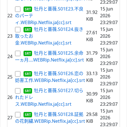
23:29:07
牡丹と薔薇.S01E23.不良
15 Jun
31.92
22
のパーテ
2026
KiB
ィ.WEBRip.Netflix.ja[cc].srt
23:29:07
牡丹と薔薇.S01E24.抜き
15 Jun
27.61
23
取ったお
2026
KiB
金.WEBRip.Netflix.ja[cc].srt
23:29:07
15 Jun
牡丹と薔薇.S01E25.余命
31.79
24
2026
一ヵ月....WEBRip.Netflix.ja[cc].srt
KiB
23:29:07
15 Jun
牡丹と薔薇.S01E26.恋の
33.13
25
2026
妨害工作.WEBRip.Netflix.ja[cc].srt
KiB
23:29:07
牡丹と薔薇.S01E27.切ら
15 Jun
30.99
26
れたドレ
2026
KiB
ス.WEBRip.Netflix.ja[cc].srt
23:29:07
15 Jun
牡丹と薔薇.S01E28.証拠
29.58
27
2026
の花刺繍.WEBRip.Netflix.ja[cc].srt
KiB
23:29:07