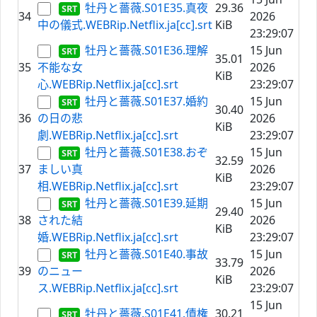
牡丹と薔薇.S01E35.真夜
29.36
34
2026
中の儀式.WEBRip.Netflix.ja[cc].srt
KiB
23:29:07
牡丹と薔薇.S01E36.理解
15 Jun
35.01
35
不能な女
2026
KiB
心.WEBRip.Netflix.ja[cc].srt
23:29:07
牡丹と薔薇.S01E37.婚約
15 Jun
30.40
36
の日の悲
2026
KiB
劇.WEBRip.Netflix.ja[cc].srt
23:29:07
牡丹と薔薇.S01E38.おぞ
15 Jun
32.59
37
ましい真
2026
KiB
相.WEBRip.Netflix.ja[cc].srt
23:29:07
牡丹と薔薇.S01E39.延期
15 Jun
29.40
38
された結
2026
KiB
婚.WEBRip.Netflix.ja[cc].srt
23:29:07
牡丹と薔薇.S01E40.事故
15 Jun
33.79
39
のニュー
2026
KiB
ス.WEBRip.Netflix.ja[cc].srt
23:29:07
15 Jun
牡丹と薔薇.S01E41.債権
30.21