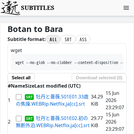
SUBTITLES
Botan to Bara
All
SRT
ASS
Subtitle format:
wget
wget --no-glob --
Select all
Download selected (
0
)
#
Name
Size
Last modified (UTC)
15 Jun
牡丹と薔薇.S01E01.33歳
34.29
1
2026
の焦燥.WEBRip.Netflix.ja[cc].srt
KiB
23:29:07
15 Jun
牡丹と薔薇.S01E02.初の
29.77
2
2026
無断外泊.WEBRip.Netflix.ja[cc].srt
KiB
23:29:07