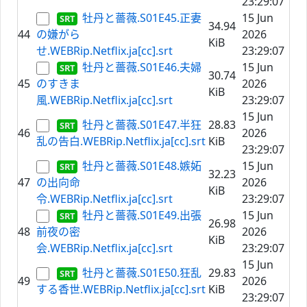
23:29:07
牡丹と薔薇.S01E45.正妻
15 Jun
34.94
44
の嫌がら
2026
KiB
せ.WEBRip.Netflix.ja[cc].srt
23:29:07
牡丹と薔薇.S01E46.夫婦
15 Jun
30.74
45
のすきま
2026
KiB
風.WEBRip.Netflix.ja[cc].srt
23:29:07
15 Jun
牡丹と薔薇.S01E47.半狂
28.83
46
2026
乱の告白.WEBRip.Netflix.ja[cc].srt
KiB
23:29:07
牡丹と薔薇.S01E48.嫉妬
15 Jun
32.23
47
の出向命
2026
KiB
令.WEBRip.Netflix.ja[cc].srt
23:29:07
牡丹と薔薇.S01E49.出張
15 Jun
26.98
48
前夜の密
2026
KiB
会.WEBRip.Netflix.ja[cc].srt
23:29:07
15 Jun
牡丹と薔薇.S01E50.狂乱
29.83
49
2026
する香世.WEBRip.Netflix.ja[cc].srt
KiB
23:29:07