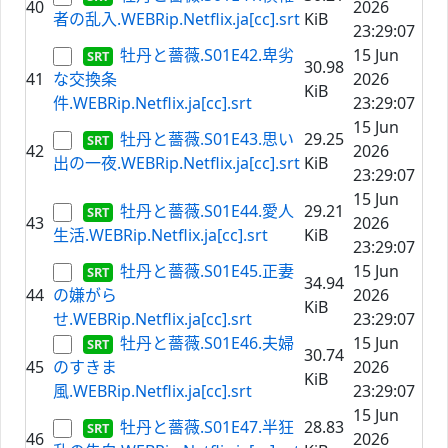
40
2026
者の乱入.WEBRip.Netflix.ja[cc].srt
KiB
23:29:07
牡丹と薔薇.S01E42.卑劣
15 Jun
30.98
41
な交換条
2026
KiB
件.WEBRip.Netflix.ja[cc].srt
23:29:07
15 Jun
牡丹と薔薇.S01E43.思い
29.25
42
2026
出の一夜.WEBRip.Netflix.ja[cc].srt
KiB
23:29:07
15 Jun
牡丹と薔薇.S01E44.愛人
29.21
43
2026
生活.WEBRip.Netflix.ja[cc].srt
KiB
23:29:07
牡丹と薔薇.S01E45.正妻
15 Jun
34.94
44
の嫌がら
2026
KiB
せ.WEBRip.Netflix.ja[cc].srt
23:29:07
牡丹と薔薇.S01E46.夫婦
15 Jun
30.74
45
のすきま
2026
KiB
風.WEBRip.Netflix.ja[cc].srt
23:29:07
15 Jun
牡丹と薔薇.S01E47.半狂
28.83
46
2026