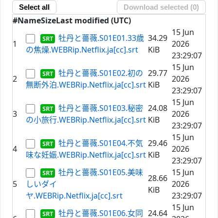
Select all
Download selected (
0
)
#
Name
Size
Last modified (UTC)
15 Jun
牡丹と薔薇.S01E01.33歳
34.29
1
2026
の焦燥.WEBRip.Netflix.ja[cc].srt
KiB
23:29:07
15 Jun
牡丹と薔薇.S01E02.初の
29.77
2
2026
無断外泊.WEBRip.Netflix.ja[cc].srt
KiB
23:29:07
15 Jun
牡丹と薔薇.S01E03.秘密
24.08
3
2026
の小旅行.WEBRip.Netflix.ja[cc].srt
KiB
23:29:07
15 Jun
牡丹と薔薇.S01E04.不気
29.46
4
2026
味な妊娠.WEBRip.Netflix.ja[cc].srt
KiB
23:29:07
牡丹と薔薇.S01E05.美味
15 Jun
28.66
5
しいダイ
2026
KiB
ヤ.WEBRip.Netflix.ja[cc].srt
23:29:07
15 Jun
牡丹と薔薇.S01E06.女同
24.64