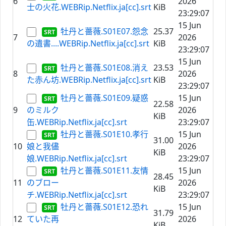
6
2026
士の火花.WEBRip.Netflix.ja[cc].srt
KiB
23:29:07
15 Jun
牡丹と薔薇.S01E07.怨念
25.37
7
2026
の遺書....WEBRip.Netflix.ja[cc].srt
KiB
23:29:07
15 Jun
牡丹と薔薇.S01E08.消え
23.53
8
2026
た赤ん坊.WEBRip.Netflix.ja[cc].srt
KiB
23:29:07
牡丹と薔薇.S01E09.疑惑
15 Jun
22.58
9
のミルク
2026
KiB
缶.WEBRip.Netflix.ja[cc].srt
23:29:07
牡丹と薔薇.S01E10.孝行
15 Jun
31.00
10
娘と我儘
2026
KiB
娘.WEBRip.Netflix.ja[cc].srt
23:29:07
牡丹と薔薇.S01E11.友情
15 Jun
28.45
11
のブロー
2026
KiB
チ.WEBRip.Netflix.ja[cc].srt
23:29:07
牡丹と薔薇.S01E12.恐れ
15 Jun
31.79
12
ていた再
2026
KiB