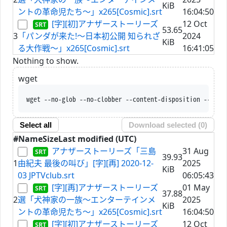
KiB
ントの革命児たち～」x265[Cosmic].srt
16:04:50
[字][初]アナザーストーリーズ
12 Oct
53.65
3
「パンダが来た!～日本初公開 知られざ
2024
KiB
る大作戦～」x265[Cosmic].srt
16:41:05
Nothing to show.
wget
wget --no-glob --no-clobber --content-disposition --trus
Select all
Download selected (
0
)
#
Name
Size
Last modified (UTC)
アナザーストーリーズ「三島
31 Aug
39.93
1
由紀夫 最後の叫び」[字][再] 2020-12-
2025
KiB
03 JPTVclub.srt
06:05:43
[字][再]アナザーストーリーズ
01 May
37.88
2
選「犬神家の一族～エンターテインメ
2025
KiB
ントの革命児たち～」x265[Cosmic].srt
16:04:50
[字][初]アナザーストーリーズ
12 Oct