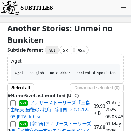
SUBTITLES
Another Stories: Unmei no
Bunkiten
All
SRT
ASS
Subtitle format:
wget
wget --no-glob --no-clobber --content-disposition --trus
Select all
Download selected (
0
)
#
Name
Size
Last modified (UTC)
アナザーストーリーズ「三島
31 Aug
39.93
1
由紀夫 最後の叫び」[字][再] 2020-12-
2025
KiB
03 JPTVclub.srt
06:05:43
[字][再]アナザーストーリーズ
01 May
37.88
2
選「犬神家の一族～エンターテインメ
2025