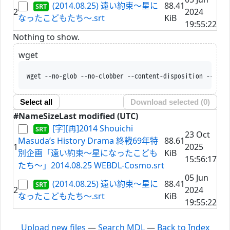
(2014.08.25) 遠い約束～星に
88.41
2
2024
なったこどもたち～.srt
KiB
19:55:22
Nothing to show.
wget
wget --no-glob --no-clobber --content-disposition --trus
Select all
Download selected (
0
)
#
Name
Size
Last modified (UTC)
[字][再]2014 Shouichi
23 Oct
Masuda’s History Drama 終戦69年特
88.61
1
2025
別企画「遠い約束～星になったこども
KiB
15:56:17
たち～」2014.08.25 WEBDL-Cosmo.srt
05 Jun
(2014.08.25) 遠い約束～星に
88.41
2
2024
なったこどもたち～.srt
KiB
19:55:22
Upload new files
—
Search MDL
—
Back to Index