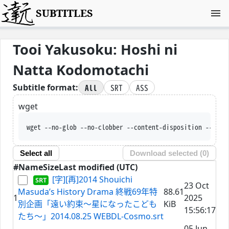
SUBTITLES
Tooi Yakusoku: Hoshi ni
Natta Kodomotachi
All
SRT
ASS
Subtitle format:
wget
wget --no-glob --no-clobber --content-disposition --trus
Select all
Download selected (
0
)
#
Name
Size
Last modified (UTC)
[字][再]2014 Shouichi
23 Oct
Masuda’s History Drama 終戦69年特
88.61
1
2025
別企画「遠い約束～星になったこども
KiB
15:56:17
たち～」2014.08.25 WEBDL-Cosmo.srt
05 Jun