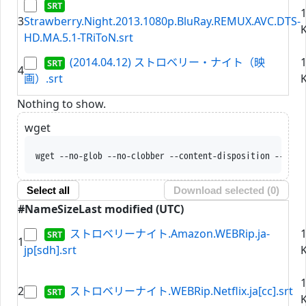
3
Strawberry.Night.2013.1080p.BluRay.REMUX.AVC.DTS-
K
HD.MA.5.1-TRiToN.srt
(2014.04.12) ストロベリー・ナイト（映
4
画）.srt
K
Nothing to show.
wget
wget --no-glob --no-clobber --content-disposition --trus
Select all
Download selected (
0
)
#
Name
Size
Last modified (UTC)
ストロベリーナイト.Amazon.WEBRip.ja-
1
jp[sdh].srt
K
2
ストロベリーナイト.WEBRip.Netflix.ja[cc].srt
K