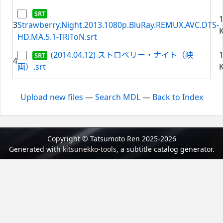
3
Strawberry.Night.2013.1080p.BluRay.REMUX.AVC.DTS-
K
HD.MA.5.1-TRiToN.srt
(2014.04.12) ストロベリー・ナイト（映
4
画）.srt
K
Upload new files
—
Search MDL
—
Back to Index
Copyright © Tatsumoto Ren 2025-2026
Generated with
kitsunekko-tools
, a subtitle catalog generator.