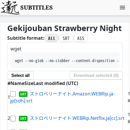
SUBTITLES
Gekijouban Strawberry Night
All
SRT
ASS
Subtitle format:
wget
wget --no-glob --no-clobber --content-disposition --trus
Select all
Download selected (
0
)
#
Name
Size
Last modified (UTC)
ストロベリーナイト.Amazon.WEBRip.ja-
1
jp[sdh].srt
K
2
ストロベリーナイト.WEBRip.Netflix.ja[cc].srt
K