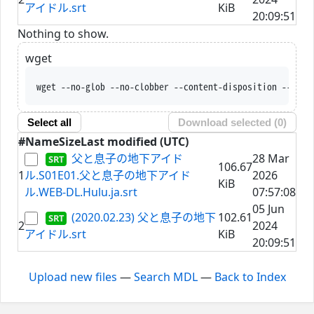
アイドル.srt
KiB
20:09:51
Nothing to show.
wget
wget --no-glob --no-clobber --content-disposition --trus
Select all
Download selected (
0
)
#
Name
Size
Last modified (UTC)
父と息子の地下アイド
28 Mar
106.67
1
ル.S01E01.父と息子の地下アイド
2026
KiB
ル.WEB-DL.Hulu.ja.srt
07:57:08
05 Jun
(2020.02.23) 父と息子の地下
102.61
2
2024
アイドル.srt
KiB
20:09:51
Upload new files
—
Search MDL
—
Back to Index