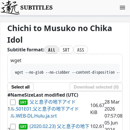
SUBTITLES
Chichi to Musuko no Chika
Idol
All
SRT
ASS
Subtitle format:
wget
wget --no-glob --no-clobber --content-disposition --trus
Select all
Download selected (
0
)
#
Name
Size
Last modified (UTC)
父と息子の地下アイド
28 Mar
106.67
1
ル.S01E01.父と息子の地下アイド
2026
KiB
ル.WEB-DL.Hulu.ja.srt
07:57:08
05 Jun
(2020.02.23) 父と息子の地下
102.61
2
2024