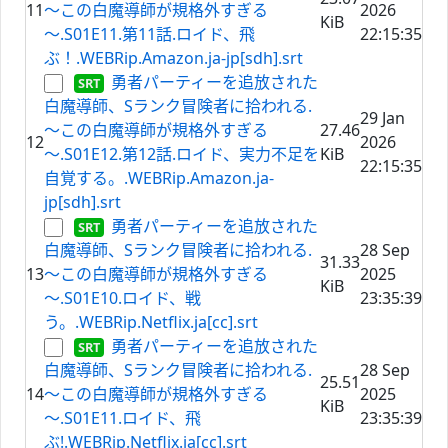
11
～この白魔導師が規格外すぎる
2026
KiB
～.S01E11.第11話.ロイド、飛
22:15:35
ぶ！.WEBRip.Amazon.ja-jp[sdh].srt
勇者パーティーを追放された
白魔導師、Sランク冒険者に拾われる.
29 Jan
～この白魔導師が規格外すぎる
27.46
12
2026
～.S01E12.第12話.ロイド、実力不足を
KiB
22:15:35
自覚する。.WEBRip.Amazon.ja-
jp[sdh].srt
勇者パーティーを追放された
白魔導師、Sランク冒険者に拾われる.
28 Sep
31.33
13
～この白魔導師が規格外すぎる
2025
KiB
～.S01E10.ロイド、戦
23:35:39
う。.WEBRip.Netflix.ja[cc].srt
勇者パーティーを追放された
白魔導師、Sランク冒険者に拾われる.
28 Sep
25.51
14
～この白魔導師が規格外すぎる
2025
KiB
～.S01E11.ロイド、飛
23:35:39
ぶ!.WEBRip.Netflix.ja[cc].srt