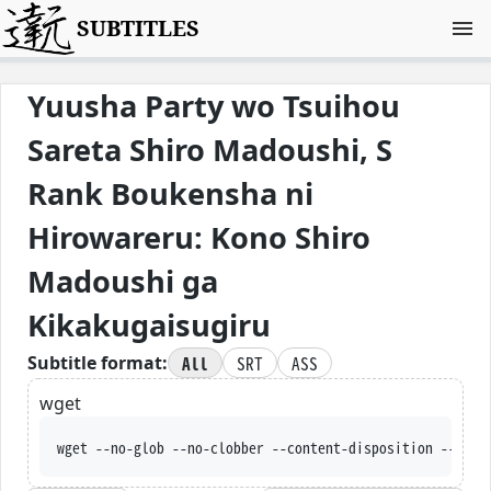
SUBTITLES
Yuusha Party wo Tsuihou
Sareta Shiro Madoushi, S
Rank Boukensha ni
Hirowareru: Kono Shiro
Madoushi ga
Kikakugaisugiru
All
SRT
ASS
Subtitle format:
wget
wget --no-glob --no-clobber -