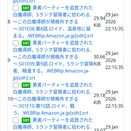
jp[sdh].srt
勇者パーティーを追放された
白魔導師、Sランク冒険者に拾われる.
29 Jan
29.94
8
～この白魔導師が規格外すぎる
2026
KiB
～.S01E08.第8話.ロイド、温泉地に留
22:15:35
まる。.WEBRip.Amazon.ja-jp[sdh].srt
勇者パーティーを追放された
白魔導師、Sランク冒険者に拾われる.
29 Jan
～この白魔導師が規格外すぎる
30.66
9
2026
～.S01E09.第9話.ロイド、Sランク冒険
KiB
22:15:35
者、精進する。.WEBRip.Amazon.ja-
jp[sdh].srt
勇者パーティーを追放された
白魔導師、Sランク冒険者に拾われる.
29 Jan
29.18
10
～この白魔導師が規格外すぎる
2026
KiB
～.S01E10.第10話.ロイド、戦
22:15:35
う。.WEBRip.Amazon.ja-jp[sdh].srt
勇者パーティーを追放された
白魔導師、Sランク冒険者に拾われる.
29 Jan
23.07