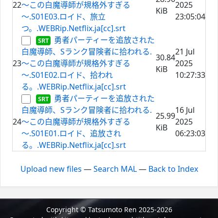
22
～この白魔導師が規格外すぎる
2025
KiB
～.S01E03.ロイド、旅立
23:05:04
つ。.WEBRip.Netflix.ja[cc].srt
勇者パーティーを追放された
白魔導師、Sランク冒険者に拾われる.
21 Jul
30.84
23
～この白魔導師が規格外すぎる
2025
KiB
～.S01E02.ロイド、拾われ
10:27:33
る。.WEBRip.Netflix.ja[cc].srt
勇者パーティーを追放された
白魔導師、Sランク冒険者に拾われる.
16 Jul
25.99
24
～この白魔導師が規格外すぎる
2025
KiB
～.S01E01.ロイド、追放され
06:23:03
る。.WEBRip.Netflix.ja[cc].srt
Upload new files
—
Search MAL
—
Back to Index
Copyright © Tatsumoto Ren 2025-2026