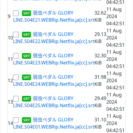
04:42:51
11 Aug
弱虫ペダル GLORY
32.62
9
2024
LINE.S04E21.WEBRip.Netflix.ja[cc].srt
KiB
04:42:51
11 Aug
弱虫ペダル GLORY
29.13
10
2024
LINE.S04E22.WEBRip.Netflix.ja[cc].srt
KiB
04:42:51
11 Aug
弱虫ペダル GLORY
32.30
11
2024
LINE.S04E23.WEBRip.Netflix.ja[cc].srt
KiB
04:42:51
11 Aug
弱虫ペダル GLORY
31.98
12
2024
LINE.S04E24.WEBRip.Netflix.ja[cc].srt
KiB
04:42:51
11 Aug
弱虫ペダル GLORY
29.49
13
2024
LINE.S04E25.WEBRip.Netflix.ja[cc].srt
KiB
04:42:51
11 Aug
弱虫ペダル GLORY
31.10
14
2024
LINE.S04E01.WEBRip.Netflix.ja[cc].srt
KiB
04:42:51