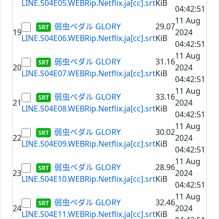
LINE.S04E05.WEBRip.Netflix.ja[cc].srt
KiB
04:42:51
11 Aug
弱虫ペダル GLORY
29.07
19
2024
LINE.S04E06.WEBRip.Netflix.ja[cc].srt
KiB
04:42:51
11 Aug
弱虫ペダル GLORY
31.16
20
2024
LINE.S04E07.WEBRip.Netflix.ja[cc].srt
KiB
04:42:51
11 Aug
弱虫ペダル GLORY
33.16
21
2024
LINE.S04E08.WEBRip.Netflix.ja[cc].srt
KiB
04:42:51
11 Aug
弱虫ペダル GLORY
30.02
22
2024
LINE.S04E09.WEBRip.Netflix.ja[cc].srt
KiB
04:42:51
11 Aug
弱虫ペダル GLORY
28.96
23
2024
LINE.S04E10.WEBRip.Netflix.ja[cc].srt
KiB
04:42:51
11 Aug
弱虫ペダル GLORY
32.46
24
2024
LINE.S04E11.WEBRip.Netflix.ja[cc].srt
KiB