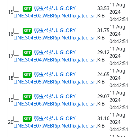
11 Aug
弱虫ペダル GLORY
33.53
15
2024
LINE.S04E02.WEBRip.Netflix.ja[cc].srt
KiB
04:42:51
11 Aug
弱虫ペダル GLORY
31.75
16
2024
LINE.S04E03.WEBRip.Netflix.ja[cc].srt
KiB
04:42:51
11 Aug
弱虫ペダル GLORY
29.12
17
2024
LINE.S04E04.WEBRip.Netflix.ja[cc].srt
KiB
04:42:51
11 Aug
弱虫ペダル GLORY
24.65
18
2024
LINE.S04E05.WEBRip.Netflix.ja[cc].srt
KiB
04:42:51
11 Aug
弱虫ペダル GLORY
29.07
19
2024
LINE.S04E06.WEBRip.Netflix.ja[cc].srt
KiB
04:42:51
11 Aug
弱虫ペダル GLORY
31.16
20
2024
LINE.S04E07.WEBRip.Netflix.ja[cc].srt
KiB
04:42:51
11 Aug