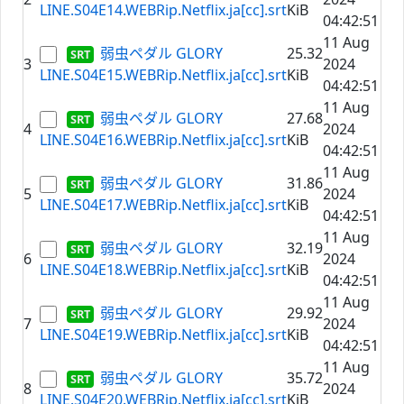
LINE.S04E14.WEBRip.Netflix.ja[cc].srt
KiB
04:42:51
11 Aug
弱虫ペダル GLORY
25.32
3
2024
LINE.S04E15.WEBRip.Netflix.ja[cc].srt
KiB
04:42:51
11 Aug
弱虫ペダル GLORY
27.68
4
2024
LINE.S04E16.WEBRip.Netflix.ja[cc].srt
KiB
04:42:51
11 Aug
弱虫ペダル GLORY
31.86
5
2024
LINE.S04E17.WEBRip.Netflix.ja[cc].srt
KiB
04:42:51
11 Aug
弱虫ペダル GLORY
32.19
6
2024
LINE.S04E18.WEBRip.Netflix.ja[cc].srt
KiB
04:42:51
11 Aug
弱虫ペダル GLORY
29.92
7
2024
LINE.S04E19.WEBRip.Netflix.ja[cc].srt
KiB
04:42:51
11 Aug
弱虫ペダル GLORY
35.72
8
2024
LINE.S04E20.WEBRip.Netflix.ja[cc].srt
KiB