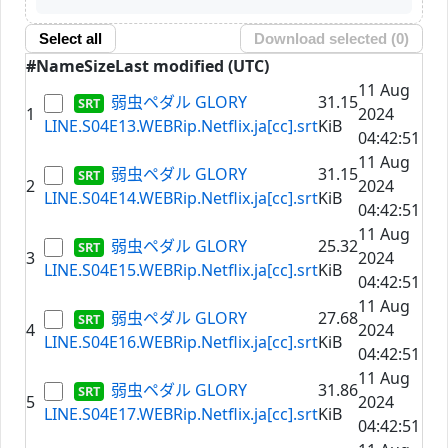
Select all
Download selected (
0
)
#
Name
Size
Last modified (UTC)
11 Aug
弱虫ペダル GLORY
31.15
1
2024
LINE.S04E13.WEBRip.Netflix.ja[cc].srt
KiB
04:42:51
11 Aug
弱虫ペダル GLORY
31.15
2
2024
LINE.S04E14.WEBRip.Netflix.ja[cc].srt
KiB
04:42:51
11 Aug
弱虫ペダル GLORY
25.32
3
2024
LINE.S04E15.WEBRip.Netflix.ja[cc].srt
KiB
04:42:51
11 Aug
弱虫ペダル GLORY
27.68
4
2024
LINE.S04E16.WEBRip.Netflix.ja[cc].srt
KiB
04:42:51
11 Aug
弱虫ペダル GLORY
31.86
5
2024
LINE.S04E17.WEBRip.Netflix.ja[cc].srt
KiB
04:42:51