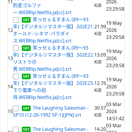
11
2026
豹変ゴルファ
KiB
23:29:58
ー.WEBRip.Netflix.ja[cc].srt
笑ゥせぇるすまん (89～93
19 May
年)【デジタルリマスター版】.S02E21.
21.99
12
2026
オールド･シネマ･パラダイ
KiB
23:29:58
ス.WEBRip.Netflix.ja[cc].srt
笑ゥせぇるすまん (89～93
19 May
年)【デジタルリマスター版】.S02E22.
13.09
13
2026
リストラの
KiB
23:29:58
男.WEBRip.Netflix.ja[cc].srt
笑ゥせぇるすまん (89～93
19 May
年)【デジタルリマスター版】.S02E23.
12.76
14
2026
下り電車への招
KiB
23:29:58
待.WEBRip.Netflix.ja[cc].srt
03 Mar
The Laughing Salesman -
30.57
15
2024
SP10 (12-26-1992 SP-1)[JPN].srt
KiB
14:51:42
03 Mar
The Laughing Salesman -
14.20