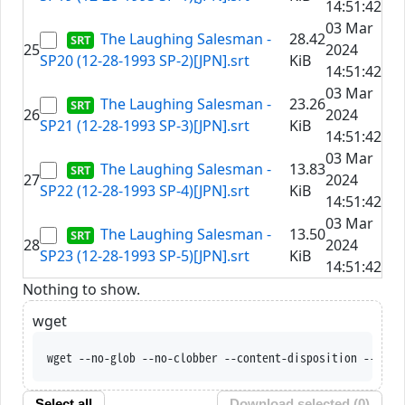
14:51:42
03 Mar
The Laughing Salesman -
28.42
25
2024
SP20 (12-28-1993 SP-2)[JPN].srt
KiB
14:51:42
03 Mar
The Laughing Salesman -
23.26
26
2024
SP21 (12-28-1993 SP-3)[JPN].srt
KiB
14:51:42
03 Mar
The Laughing Salesman -
13.83
27
2024
SP22 (12-28-1993 SP-4)[JPN].srt
KiB
14:51:42
03 Mar
The Laughing Salesman -
13.50
28
2024
SP23 (12-28-1993 SP-5)[JPN].srt
KiB
14:51:42
Nothing to show.
wget
wget --no-glob --no-clobber --content-disposition --trus
Select all
Download selected (
0
)