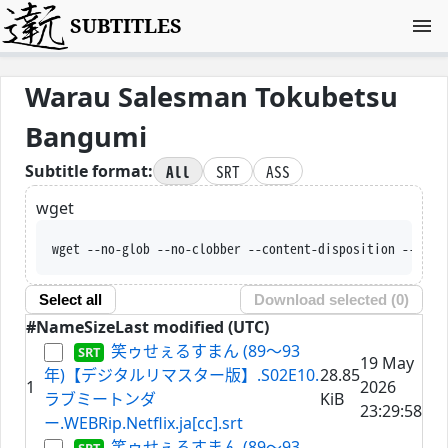
SUBTITLES
Warau Salesman Tokubetsu
Bangumi
All
SRT
ASS
Subtitle format:
wget
wget --no-glob --no-clobber --content-disposition --trus
Select all
Download selected (
0
)
#
Name
Size
Last modified (UTC)
笑ゥせぇるすまん (89～93
19 May
年)【デジタルリマスター版】.S02E10.
28.85
1
2026
ラブミートンダ
KiB
23:29:58
ー.WEBRip.Netflix.ja[cc].srt
笑ゥせぇるすまん (89～93