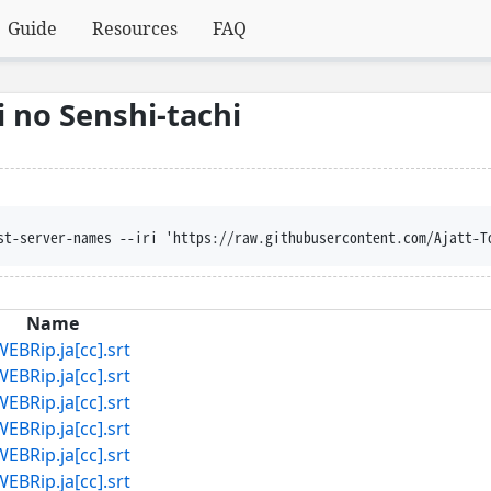
Guide
Resources
FAQ
 no Senshi-tachi
st-server-names --iri 'https://raw.githubusercontent.com/Ajatt-T
Name
p.ja[cc].srt
p.ja[cc].srt
p.ja[cc].srt
p.ja[cc].srt
p.ja[cc].srt
p.ja[cc].srt