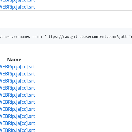
p.ja[cc].srt
st-server-names --iri 'https://raw.githubusercontent.com/Ajatt-T
Name
p.ja[cc].srt
p.ja[cc].srt
p.ja[cc].srt
p.ja[cc].srt
p.ja[cc].srt
p.ja[cc].srt
p.ja[cc].srt
p.ja[cc].srt
p.ja[cc].srt
p.ja[cc].srt