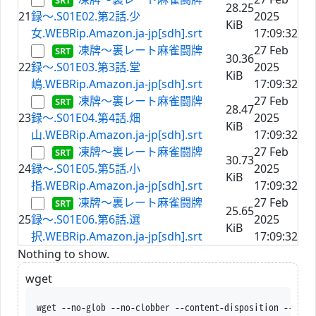
28.25
21
録〜.S01E02.第2話.少
2025
KiB
女.WEBRip.Amazon.ja-jp[sdh].srt
17:09:32
凍牌〜裏レート麻雀闘牌
27 Feb
30.36
22
録〜.S01E03.第3話.堂
2025
KiB
嶋.WEBRip.Amazon.ja-jp[sdh].srt
17:09:32
凍牌〜裏レート麻雀闘牌
27 Feb
28.47
23
録〜.S01E04.第4話.畑
2025
KiB
山.WEBRip.Amazon.ja-jp[sdh].srt
17:09:32
凍牌〜裏レート麻雀闘牌
27 Feb
30.73
24
録〜.S01E05.第5話.小
2025
KiB
指.WEBRip.Amazon.ja-jp[sdh].srt
17:09:32
凍牌〜裏レート麻雀闘牌
27 Feb
25.65
25
録〜.S01E06.第6話.選
2025
KiB
択.WEBRip.Amazon.ja-jp[sdh].srt
17:09:32
Nothing to show.
wget
wget --no-glob --no-clobber --content-disposition --trus