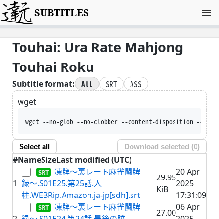
SUBTITLES
Touhai: Ura Rate Mahjong
Touhai Roku
All
SRT
ASS
Subtitle format:
wget
wget --no-glob --no-clobber --content-disposition --trus
Select all
Download selected (
0
)
#
Name
Size
Last modified (UTC)
凍牌〜裏レート麻雀闘牌
20 Apr
29.95
1
録〜.S01E25.第25話.人
2025
KiB
柱.WEBRip.Amazon.ja-jp[sdh].srt
17:31:09
凍牌〜裏レート麻雀闘牌
06 Apr
27.00
2
録〜.S01E24.第24話.最後の勝
2025