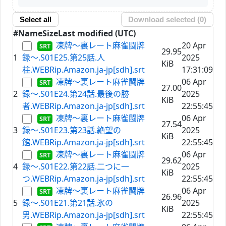
Select all
Download selected (
0
)
#
Name
Size
Last modified (UTC)
凍牌〜裏レート麻雀闘牌
20 Apr
29.95
1
録〜.S01E25.第25話.人
2025
KiB
柱.WEBRip.Amazon.ja-jp[sdh].srt
17:31:09
凍牌〜裏レート麻雀闘牌
06 Apr
27.00
2
録〜.S01E24.第24話.最後の勝
2025
KiB
者.WEBRip.Amazon.ja-jp[sdh].srt
22:55:45
凍牌〜裏レート麻雀闘牌
06 Apr
27.54
3
録〜.S01E23.第23話.絶望の
2025
KiB
館.WEBRip.Amazon.ja-jp[sdh].srt
22:55:45
凍牌〜裏レート麻雀闘牌
06 Apr
29.62
4
録〜.S01E22.第22話.二つに一
2025
KiB
つ.WEBRip.Amazon.ja-jp[sdh].srt
22:55:45
凍牌〜裏レート麻雀闘牌
06 Apr
26.96
5
録〜.S01E21.第21話.氷の
2025
KiB
男.WEBRip.Amazon.ja-jp[sdh].srt
22:55:45