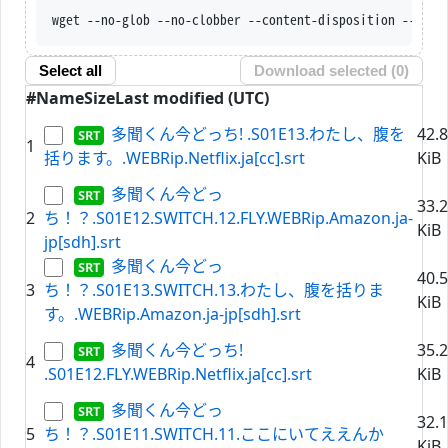
wget --no-glob --no-clobber --content-disposition --trus
Select all
Download selected (
0
)
#
Name
Size
Last modified (UTC)
多聞くん今どっち! .S01E13.わたし、腹を
42.
1
括ります。.WEBRip.Netflix.ja[cc].srt
KiB
多聞くん今どっ
33.
2
ち！？.S01E12.SWITCH.12.FLY.WEBRip.Amazon.ja-
KiB
jp[sdh].srt
多聞くん今どっ
40.
3
ち！？.S01E13.SWITCH.13.わたし、腹を括りま
KiB
す。.WEBRip.Amazon.ja-jp[sdh].srt
多聞くん今どっち!
35.
4
.S01E12.FLY.WEBRip.Netflix.ja[cc].srt
KiB
多聞くん今どっ
32.
5
ち！？.S01E11.SWITCH.11.ここにいてええんか
KiB