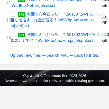
24
.WEBRip.Netflix.ja[cc].srt
KiB
多聞くん今どっち！？.S01E01.SWITCH.1.
39.
25
推しを推すには金が要る！.WEBRip.Amazon.ja-
KiB
jp[sdh].srt
多聞くん今どっち！？.S01E02.SWITCH.2.
44.
26
俺のこと好き？.WEBRip.Amazon.ja-jp[sdh].srt
KiB
Upload new files
—
Search MAL
—
Back to Index
Copyright © Tatsumoto Ren 2025-2026
Generated with
kitsunekko-tools
, a subtitle catalog generator.