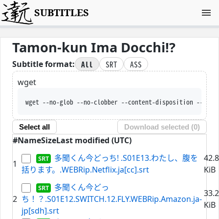
SUBTITLES
Tamon-kun Ima Docchi!?
All
SRT
ASS
Subtitle format:
wget
wget --no-glob --no-clobber --content-disposition --trus
Select all
Download selected (
0
)
#
Name
Size
Last modified (UTC)
多聞くん今どっち! .S01E13.わたし、腹を
42.
1
括ります。.WEBRip.Netflix.ja[cc].srt
KiB
多聞くん今どっ
33.
2
ち！？.S01E12.SWITCH.12.FLY.WEBRip.Amazon.ja-
KiB
jp[sdh].srt