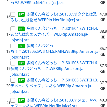
っち! .WEBRip.Netflix.ja[cc].srt
KiB
多聞くん今どっち! .S01E07.オタクとは恐
47.
16
ろしい生き物だ.WEBRip.Netflix.ja[cc].srt
KiB
多聞くん今どっち！？.S01E04.SWITCH.4.
38.
17
あなたは恋のスナイパー.WEBRip.Amazon.ja-
KiB
jp[sdh].srt
多聞くん今どっ
35.
18
ち！？.S01E05.SWITCH.5.RAIN.WEBRip.Amazon.ja-
KiB
jp[sdh].srt
多聞くん今どっち！？.S01E06.SWITCH.6.
37.
19
多聞くん今どっち！？.WEBRip.Amazon.ja-
KiB
jp[sdh].srt
多聞くん今どっち！？.S01E03.SWITCH.3.
37.
20
テメェ、やべェファンだな.WEBRip.Amazon.ja-
KiB
jp[sdh].srt
多聞くん今どっち! .S01E03.テメェ、やべ
40.
21
ェファンだな.WEBRip.Netflix.ja[cc].srt
KiB