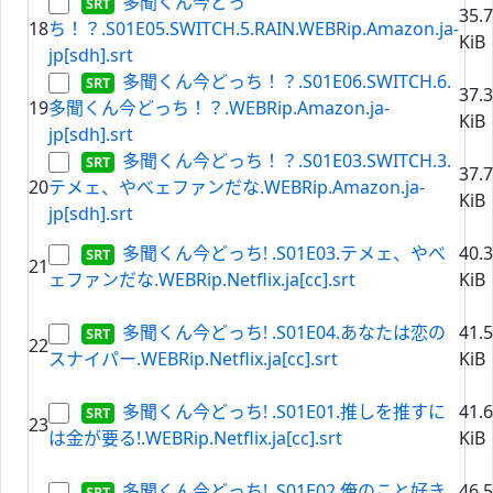
多聞くん今どっ
35.
18
ち！？.S01E05.SWITCH.5.RAIN.WEBRip.Amazon.ja-
KiB
jp[sdh].srt
多聞くん今どっち！？.S01E06.SWITCH.6.
37.
19
多聞くん今どっち！？.WEBRip.Amazon.ja-
KiB
jp[sdh].srt
多聞くん今どっち！？.S01E03.SWITCH.3.
37.
20
テメェ、やべェファンだな.WEBRip.Amazon.ja-
KiB
jp[sdh].srt
多聞くん今どっち! .S01E03.テメェ、やべ
40.
21
ェファンだな.WEBRip.Netflix.ja[cc].srt
KiB
多聞くん今どっち! .S01E04.あなたは恋の
41.
22
スナイパー.WEBRip.Netflix.ja[cc].srt
KiB
多聞くん今どっち! .S01E01.推しを推すに
41.
23
は金が要る!.WEBRip.Netflix.ja[cc].srt
KiB
多聞くん今どっち! .S01E02.俺のこと好き
46.