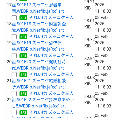
29.21
17
組.S01E17.ズッコケ忍者軍
2026
KiB
団.WEBRip.Netflix.ja[cc].srt
11:18:03
それいけ! ズッコケ三人
05 Feb
28.01
18
組.S01E18.ズッコケ財宝調査
2026
KiB
隊.WEBRip.Netflix.ja[cc].srt
11:18:03
それいけ! ズッコケ三人
05 Feb
29.72
19
組.S01E19.ズッコケ恐怖体
2026
KiB
験.WEBRip.Netflix.ja[cc].srt
11:18:03
それいけ! ズッコケ三人
05 Feb
32.54
20
組.S01E20.ズッコケ発明狂時
2026
KiB
代.WEBRip.Netflix.ja[cc].srt
11:18:03
それいけ! ズッコケ三人
05 Feb
28.08
21
組.S01E21.ズッコケ結婚相談
2026
KiB
所.WEBRip.Netflix.ja[cc].srt
11:18:03
それいけ! ズッコケ三人
05 Feb
29.03
22
組.S01E22.ズッコケ探検隊あやう
2026
KiB
し!!.WEBRip.Netflix.ja[cc].srt
11:18:03
それいけ! ズッコケ三人
05 Feb