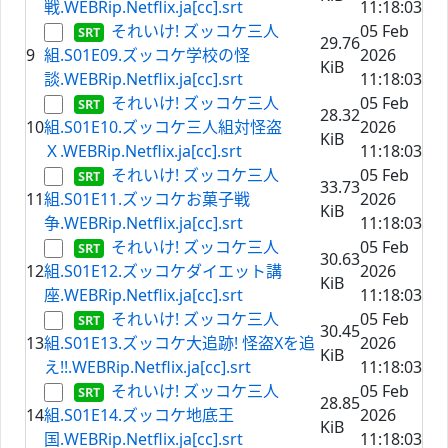
戦.WEBRip.Netflix.ja[cc].srt
11:18:03
それいけ! ズッコケ三人
05 Feb
29.76
9
組.S01E09.ズッコケ学校の怪
2026
KiB
談.WEBRip.Netflix.ja[cc].srt
11:18:03
それいけ! ズッコケ三人
05 Feb
28.32
10
組.S01E10.ズッコケ三人組対怪盗
2026
KiB
Ｘ.WEBRip.Netflix.ja[cc].srt
11:18:03
それいけ! ズッコケ三人
05 Feb
33.73
11
組.S01E11.ズッコケお菓子戦
2026
KiB
争.WEBRip.Netflix.ja[cc].srt
11:18:03
それいけ! ズッコケ三人
05 Feb
30.63
12
組.S01E12.ズッコケダイエット講
2026
KiB
座.WEBRip.Netflix.ja[cc].srt
11:18:03
それいけ! ズッコケ三人
05 Feb
30.45
13
組.S01E13.ズッコケ大追跡! 怪盗Xを追
2026
KiB
え!!.WEBRip.Netflix.ja[cc].srt
11:18:03
それいけ! ズッコケ三人
05 Feb
28.85
14
組.S01E14.ズッコケ地底王
2026
KiB
国.WEBRip.Netflix.ja[cc].srt
11:18:03