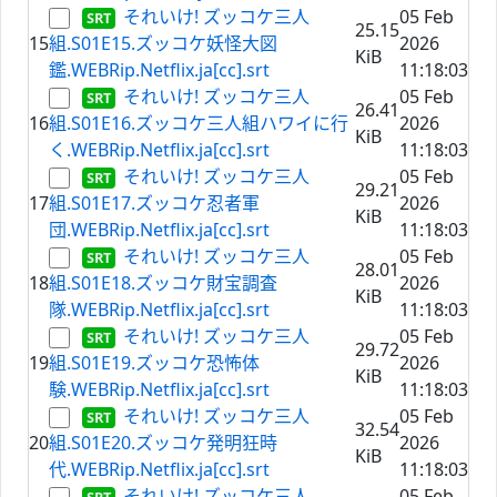
それいけ! ズッコケ三人
05 Feb
25.15
15
組.S01E15.ズッコケ妖怪大図
2026
KiB
鑑.WEBRip.Netflix.ja[cc].srt
11:18:03
それいけ! ズッコケ三人
05 Feb
26.41
16
組.S01E16.ズッコケ三人組ハワイに行
2026
KiB
く.WEBRip.Netflix.ja[cc].srt
11:18:03
それいけ! ズッコケ三人
05 Feb
29.21
17
組.S01E17.ズッコケ忍者軍
2026
KiB
団.WEBRip.Netflix.ja[cc].srt
11:18:03
それいけ! ズッコケ三人
05 Feb
28.01
18
組.S01E18.ズッコケ財宝調査
2026
KiB
隊.WEBRip.Netflix.ja[cc].srt
11:18:03
それいけ! ズッコケ三人
05 Feb
29.72
19
組.S01E19.ズッコケ恐怖体
2026
KiB
験.WEBRip.Netflix.ja[cc].srt
11:18:03
それいけ! ズッコケ三人
05 Feb
32.54
20
組.S01E20.ズッコケ発明狂時
2026
KiB
代.WEBRip.Netflix.ja[cc].srt
11:18:03
それいけ! ズッコケ三人
05 Feb