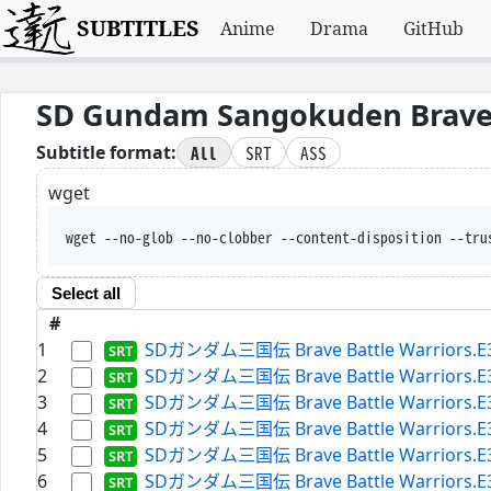
SUBTITLES
Anime
Drama
GitHub
SD Gundam Sangokuden Brave 
All
SRT
ASS
Subtitle format:
wget
wget --no-glob --no-clobber --conte
Select all
#
1
SDガンダム三国伝 Brave Battle Warriors.E32.
2
SDガンダム三国伝 Brave Battle Warriors.E33.
3
SDガンダム三国伝 Brave Battle Warriors.E34.
4
SDガンダム三国伝 Brave Battle Warriors.E35.
5
SDガンダム三国伝 Brave Battle Warriors.E36.
6
SDガンダム三国伝 Brave Battle Warriors.E37.