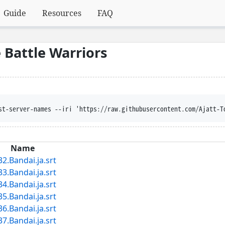
Guide
Resources
FAQ
Battle Warriors
nt-disposition --trust-server-names --iri 
Name
Bandai.ja.srt
Bandai.ja.srt
Bandai.ja.srt
Bandai.ja.srt
Bandai.ja.srt
Bandai.ja.srt